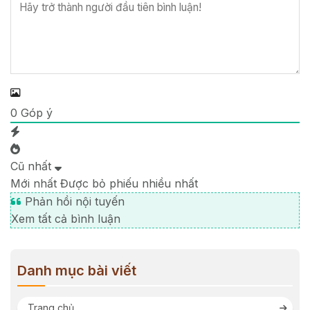
0
Góp ý
Cũ nhất
Mới nhất
Được bỏ phiếu nhiều nhất
Phản hồi nội tuyến
Xem tất cả bình luận
Danh mục bài viết
Trang chủ