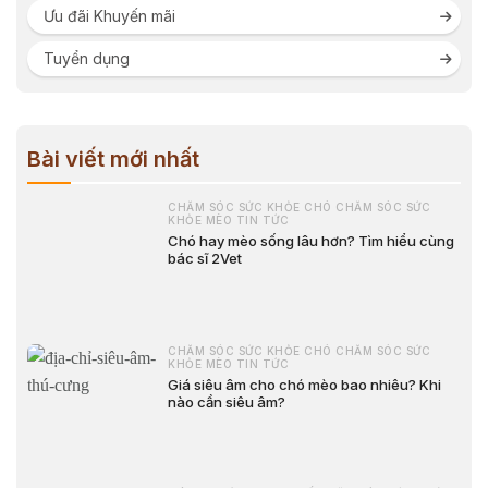
Ưu đãi Khuyến mãi
Tuyển dụng
Bài viết mới nhất
CHĂM SÓC SỨC KHỎE CHÓ CHĂM SÓC SỨC
KHỎE MÈO TIN TỨC
Chó hay mèo sống lâu hơn? Tìm hiểu cùng
bác sĩ 2Vet
CHĂM SÓC SỨC KHỎE CHÓ CHĂM SÓC SỨC
KHỎE MÈO TIN TỨC
Giá siêu âm cho chó mèo bao nhiêu? Khi
nào cần siêu âm?