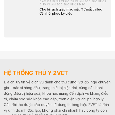
CÁC CA BỆNH THỰC TẾ CHĂM SÓC SỨC KHỎE
CHÓ CHĂM SÓC SỨC KHỎE MÈO
Chó bị rách giác mạc mắt: Từ mất thị lực
đến hồi phục kỳ diệu
HỆ THỐNG THÚ Y 2VET
Địa chỉ uy tín về dịch vụ dành cho thú cưng, với đội ngũ chuyên
gia – bác sĩ hàng đầu, trang thiết bị hiện đại, cùng các hoạt
động điều trị hiệu quả, khoa học mang đến dịch vụ khám, điều
trị, chăm sóc sức khỏe cao cấp, toàn diện với chi phí hợp lý.
Các đối tác được cấp quyền sử dụng thương hiệu 2VET là đơn
vị kinh doanh độc lập, không phải chi nhánh hay công ty con