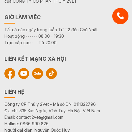
của CÔNG TY CỔ PHẦN THÚ Y 2VET
GIỜ LÀM VIỆC
Tất cả các ngày trong tuần Từ T2 đến Chủ Nhật
Hoạt động · · · · · · 08:00 - 19:30
Trực cấp cứu· · · · Từ 20:00
LIÊN KẾT MẠNG XÃ HỘI
LIÊN HỆ
Công ty CP Thú y 2Vet - Mã số DN: 0111322796
Địa chỉ: 335 Kim Ngưu, Vĩnh Tuy, Hà Nội, Việt Nam
Email: contact.2vet@gmail.com
Hotline: 0866 999 826
Người đại diện: Nguyễn Quốc Huy