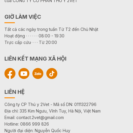
của CÔNG TY CỔ PHẦN THÚ Y 2VET
GIỜ LÀM VIỆC
Tất cả các ngày trong tuần Từ T2 đến Chủ Nhật
Hoạt động · · · · · · 08:00 - 19:30
Trực cấp cứu· · · · Từ 20:00
LIÊN KẾT MẠNG XÃ HỘI
LIÊN HỆ
Công ty CP Thú y 2Vet - Mã số DN: 0111322796
Địa chỉ: 335 Kim Ngưu, Vĩnh Tuy, Hà Nội, Việt Nam
Email: contact.2vet@gmail.com
Hotline: 0866 999 826
Người đại diện: Nguyễn Quốc Huy