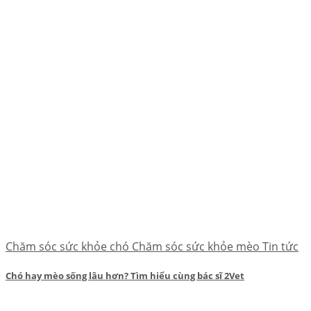
Chăm sóc sức khỏe chó Chăm sóc sức khỏe mèo Tin tức
Chó hay mèo sống lâu hơn? Tìm hiểu cùng bác sĩ 2Vet