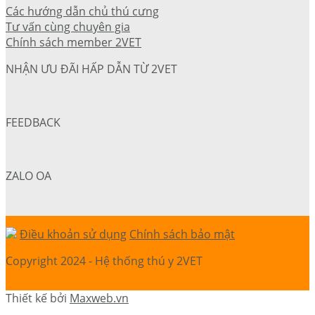
Các hướng dẫn chủ thú cưng
Tư vấn cùng chuyên gia
Chính sách member 2VET
NHẬN ƯU ĐÃI HẤP DẪN TỪ 2VET
FEEDBACK
ZALO OA
Điều khoản sử dụng
Chính sách bảo mật
Copyright 2024 - Hệ thống thú y 2VET
Thiết kế bởi
Maxweb.vn