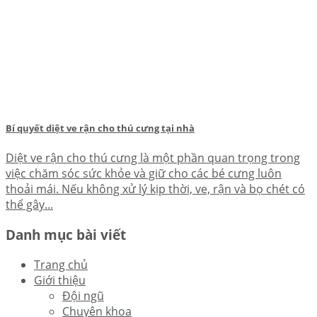
Bí quyết diệt ve rận cho thú cưng tại nhà
Diệt ve rận cho thú cưng là một phần quan trọng trong
việc chăm sóc sức khỏe và giữ cho các bé cưng luôn
thoải mái. Nếu không xử lý kịp thời, ve, rận và bọ chét có
thể gây...
Danh mục bài viết
Trang chủ
Giới thiệu
Đội ngũ
Chuyên khoa