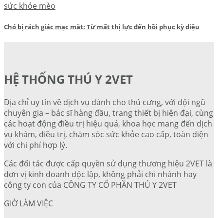
sức khỏe mèo
Chó bị rách giác mạc mắt: Từ mất thị lực đến hồi phục kỳ diệu
HỆ THỐNG THÚ Y 2VET
Địa chỉ uy tín về dịch vụ dành cho thú cưng, với đội ngũ
chuyên gia – bác sĩ hàng đầu, trang thiết bị hiện đại, cùng
các hoạt động điều trị hiệu quả, khoa học mang đến dịch
vụ khám, điều trị, chăm sóc sức khỏe cao cấp, toàn diện
với chi phí hợp lý.
Các đối tác được cấp quyền sử dụng thương hiệu 2VET là
đơn vị kinh doanh độc lập, không phải chi nhánh hay
công ty con của CÔNG TY CỔ PHẦN THÚ Y 2VET
GIỜ LÀM VIỆC