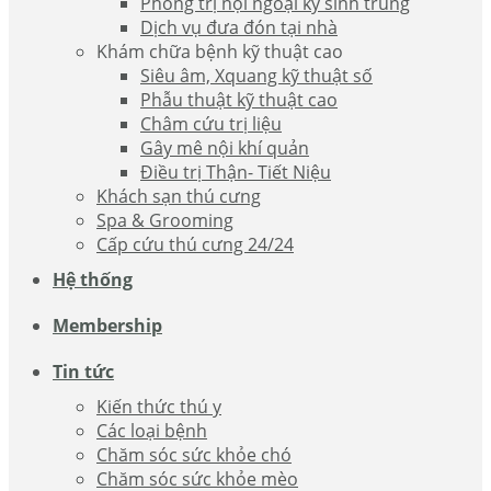
Phòng trị nội ngoại ký sinh trùng
Dịch vụ đưa đón tại nhà
Khám chữa bệnh kỹ thuật cao
Siêu âm, Xquang kỹ thuật số
Phẫu thuật kỹ thuật cao
Châm cứu trị liệu
Gây mê nội khí quản
Điều trị Thận- Tiết Niệu
Khách sạn thú cưng
Spa & Grooming
Cấp cứu thú cưng 24/24
Hệ thống
Membership
Tin tức
Kiến thức thú y
Các loại bệnh
Chăm sóc sức khỏe chó
Chăm sóc sức khỏe mèo