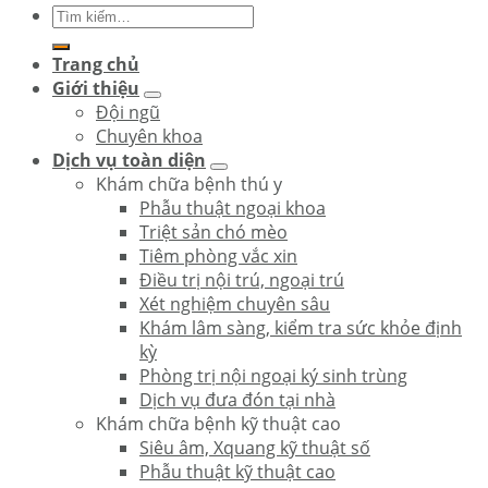
Trang chủ
Giới thiệu
Đội ngũ
Chuyên khoa
Dịch vụ toàn diện
Khám chữa bệnh thú y
Phẫu thuật ngoại khoa
Triệt sản chó mèo
Tiêm phòng vắc xin
Điều trị nội trú, ngoại trú
Xét nghiệm chuyên sâu
Khám lâm sàng, kiểm tra sức khỏe định
kỳ
Phòng trị nội ngoại ký sinh trùng
Dịch vụ đưa đón tại nhà
Khám chữa bệnh kỹ thuật cao
Siêu âm, Xquang kỹ thuật số
Phẫu thuật kỹ thuật cao