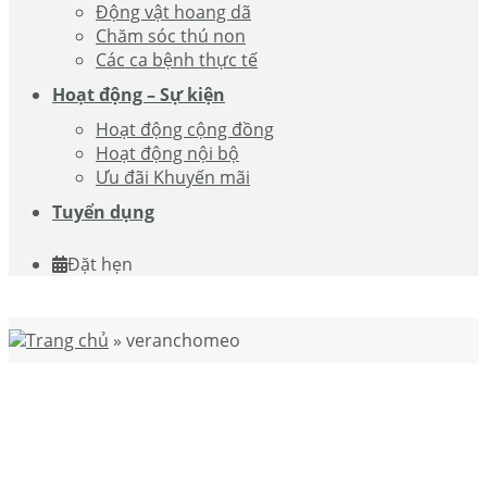
Động vật hoang dã
Chăm sóc thú non
Các ca bệnh thực tế
Hoạt động – Sự kiện
Hoạt động cộng đồng
Hoạt động nội bộ
Ưu đãi Khuyến mãi
Tuyển dụng
Đặt hẹn
Trang chủ
»
veranchomeo