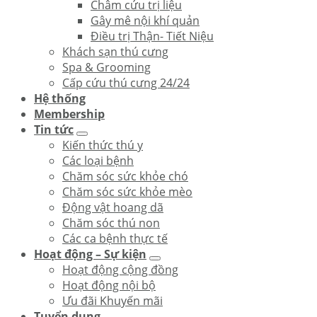
Châm cứu trị liệu
Gây mê nội khí quản
Điều trị Thận- Tiết Niệu
Khách sạn thú cưng
Spa & Grooming
Cấp cứu thú cưng 24/24
Hệ thống
Membership
Tin tức
Kiến thức thú y
Các loại bệnh
Chăm sóc sức khỏe chó
Chăm sóc sức khỏe mèo
Động vật hoang dã
Chăm sóc thú non
Các ca bệnh thực tế
Hoạt động – Sự kiện
Hoạt động cộng đồng
Hoạt động nội bộ
Ưu đãi Khuyến mãi
Tuyển dụng