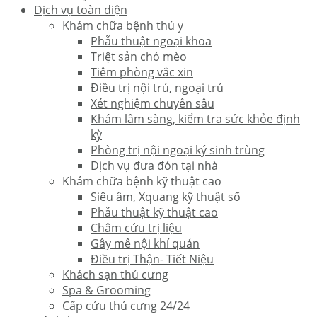
Dịch vụ toàn diện
Khám chữa bệnh thú y
Phẫu thuật ngoại khoa
Triệt sản chó mèo
Tiêm phòng vắc xin
Điều trị nội trú, ngoại trú
Xét nghiệm chuyên sâu
Khám lâm sàng, kiểm tra sức khỏe định
kỳ
Phòng trị nội ngoại ký sinh trùng
Dịch vụ đưa đón tại nhà
Khám chữa bệnh kỹ thuật cao
Siêu âm, Xquang kỹ thuật số
Phẫu thuật kỹ thuật cao
Châm cứu trị liệu
Gây mê nội khí quản
Điều trị Thận- Tiết Niệu
Khách sạn thú cưng
Spa & Grooming
Cấp cứu thú cưng 24/24