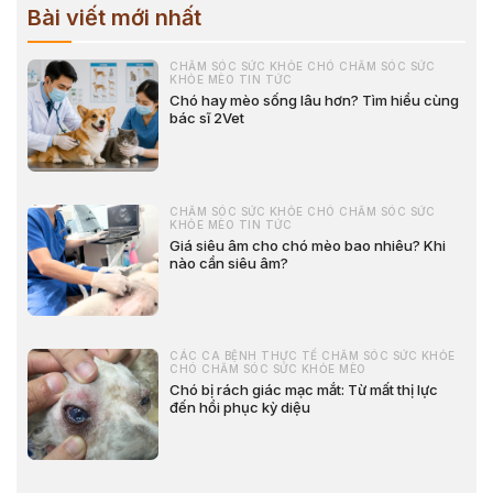
Bài viết mới nhất
CHĂM SÓC SỨC KHỎE CHÓ CHĂM SÓC SỨC
KHỎE MÈO TIN TỨC
Chó hay mèo sống lâu hơn? Tìm hiểu cùng
bác sĩ 2Vet
CHĂM SÓC SỨC KHỎE CHÓ CHĂM SÓC SỨC
KHỎE MÈO TIN TỨC
Giá siêu âm cho chó mèo bao nhiêu? Khi
nào cần siêu âm?
CÁC CA BỆNH THỰC TẾ CHĂM SÓC SỨC KHỎE
CHÓ CHĂM SÓC SỨC KHỎE MÈO
Chó bị rách giác mạc mắt: Từ mất thị lực
đến hồi phục kỳ diệu