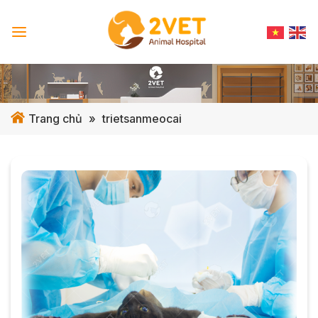
Skip
to
content
Trang chủ
»
trietsanmeocai