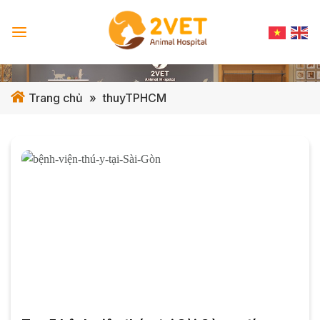
Skip
to
content
Trang chủ
»
thuyTPHCM