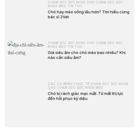
CHĂM SÓC SỨC KHỎE CHÓ CHĂM SÓC SỨC
KHỎE MÈO TIN TỨC
Chó hay mèo sống lâu hơn? Tìm hiểu cùng
bác sĩ 2Vet
CHĂM SÓC SỨC KHỎE CHÓ CHĂM SÓC SỨC
KHỎE MÈO TIN TỨC
Giá siêu âm cho chó mèo bao nhiêu? Khi
nào cần siêu âm?
CÁC CA BỆNH THỰC TẾ CHĂM SÓC SỨC KHỎE
CHÓ CHĂM SÓC SỨC KHỎE MÈO
Chó bị rách giác mạc mắt: Từ mất thị lực
đến hồi phục kỳ diệu