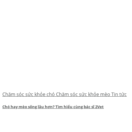
Chăm sóc sức khỏe chó Chăm sóc sức khỏe mèo Tin tức
Chó hay mèo sống lâu hơn? Tìm hiểu cùng bác sĩ 2Vet