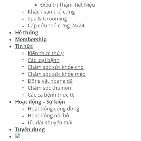
Điều trị Thận- Tiết Niệu
Khách sạn thú cưng
Spa & Grooming
Cấp cứu thú cưng 24/24
Hệ thống
Membership
Tin tức
Kiến thức thú y
Các loại bệnh
Chăm sóc sức khỏe chó
Chăm sóc sức khỏe mèo
Động vật hoang dã
Chăm sóc thú non
Các ca bệnh thực tế
Hoạt động – Sự kiện
Hoạt động cộng đồng
Hoạt động nội bộ
Ưu đãi Khuyến mãi
Tuyển dụng