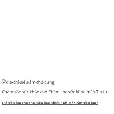
Chăm sóc sức khỏe chó Chăm sóc sức khỏe mèo Tin tức
Giá siêu âm cho chó mèo bao nhiêu? Khi nào cần siêu âm?