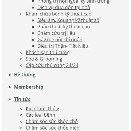
Phòng trị nội ngoại ký sinh trùng
Dịch vụ đưa đón tại nhà
Khám chữa bệnh kỹ thuật cao
Siêu âm, Xquang kỹ thuật số
Phẫu thuật kỹ thuật cao
Châm cứu trị liệu
Gây mê nội khí quản
Điều trị Thận- Tiết Niệu
Khách sạn thú cưng
Spa & Grooming
Cấp cứu thú cưng 24/24
Hệ thống
Membership
Tin tức
Kiến thức thú y
Các loại bệnh
Chăm sóc sức khỏe chó
Chăm sóc sức khỏe mèo