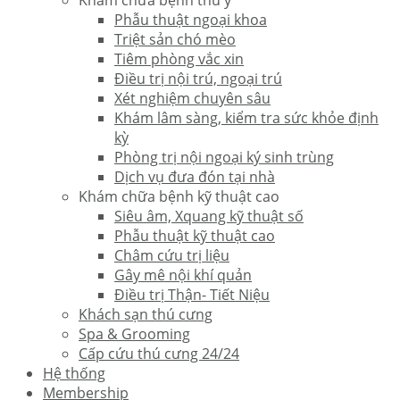
Khám chữa bệnh thú y
Phẫu thuật ngoại khoa
Triệt sản chó mèo
Tiêm phòng vắc xin
Điều trị nội trú, ngoại trú
Xét nghiệm chuyên sâu
Khám lâm sàng, kiểm tra sức khỏe định
kỳ
Phòng trị nội ngoại ký sinh trùng
Dịch vụ đưa đón tại nhà
Khám chữa bệnh kỹ thuật cao
Siêu âm, Xquang kỹ thuật số
Phẫu thuật kỹ thuật cao
Châm cứu trị liệu
Gây mê nội khí quản
Điều trị Thận- Tiết Niệu
Khách sạn thú cưng
Spa & Grooming
Cấp cứu thú cưng 24/24
Hệ thống
Membership