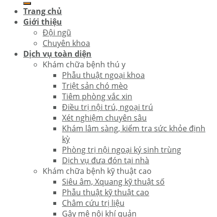
Trang chủ
Giới thiệu
Đội ngũ
Chuyên khoa
Dịch vụ toàn diện
Khám chữa bệnh thú y
Phẫu thuật ngoại khoa
Triệt sản chó mèo
Tiêm phòng vắc xin
Điều trị nội trú, ngoại trú
Xét nghiệm chuyên sâu
Khám lâm sàng, kiểm tra sức khỏe định
kỳ
Phòng trị nội ngoại ký sinh trùng
Dịch vụ đưa đón tại nhà
Khám chữa bệnh kỹ thuật cao
Siêu âm, Xquang kỹ thuật số
Phẫu thuật kỹ thuật cao
Châm cứu trị liệu
Gây mê nội khí quản