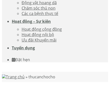
Động vật hoang dã
Chăm sóc thú non
Các ca bệnh thực tế
Hoạt động – Sự kiện
Hoạt động cộng đồng
Hoạt động nội bộ
Ưu đãi Khuyến mãi
Tuyển dụng
Đặt hẹn
Trang chủ
»
thucanchocho