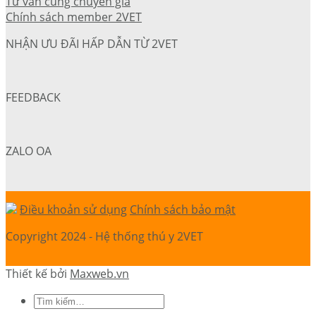
Tư vấn cùng chuyên gia
Chính sách member 2VET
NHẬN ƯU ĐÃI HẤP DẪN TỪ 2VET
FEEDBACK
ZALO OA
Điều khoản sử dụng
Chính sách bảo mật
Copyright 2024 - Hệ thống thú y 2VET
Thiết kế bởi
Maxweb.vn