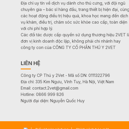
Địa chỉ uy tín về dịch vụ dành cho thú cưng, với đội ngũ
chuyên gia – bác sĩ hàng đầu, trang thiết bị hiện đại, cùn
các hoạt động điều trị hiệu quả, khoa học mang đến dịch
vụ khám, điều trị, chăm sóc sức khỏe cao cấp, toàn diện
với chi phí hợp lý.
Các đối tác được cấp quyền sử dụng thương hiệu 2VET l
đơn vị kinh doanh độc lập, không phải chi nhánh hay
công ty con của CÔNG TY CỔ PHẦN THÚ Y 2VET
LIÊN HỆ
Công ty CP Thú y 2Vet - Mã số DN: 0111322796
Địa chỉ: 335 Kim Ngưu, Vĩnh Tuy, Hà Nội, Việt Nam
Email: contact.2vet@gmail.com
Hotline: 0866 999 826
Người đại diện: Nguyễn Quốc Huy