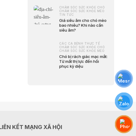
CHĂM SÓC SỨC KHỎE CHÓ
CHĂM SÓC SỨC KHỎE MÈO
TIN TỨC
Giá siêu âm cho chó mèo
bao nhiêu? Khi nào cần
siêu âm?
CÁC CA BỆNH THỰC TẾ
CHĂM SÓC SỨC KHỎE CHÓ
CHĂM SÓC SỨC KHỎE MÈO
Chó bị rách giác mạc mắt:
Từ mất thị lực đến hồi
phục kỳ diệu
LIÊN KẾT MẠNG XÃ HỘI