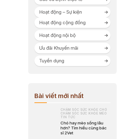
Hoạt động – Sự kiện
Hoạt động cộng đồng
Hoạt động nội bộ
Ưu đãi Khuyến mãi
Tuyển dụng
Bài viết mới nhất
CHĂM SÓC SỨC KHỎE CHÓ
CHĂM SÓC SỨC KHỎE MÈO
TIN TỨC
Chó hay mèo sống lâu
hơn? Tìm hiểu cùng bác
sĩ 2Vet