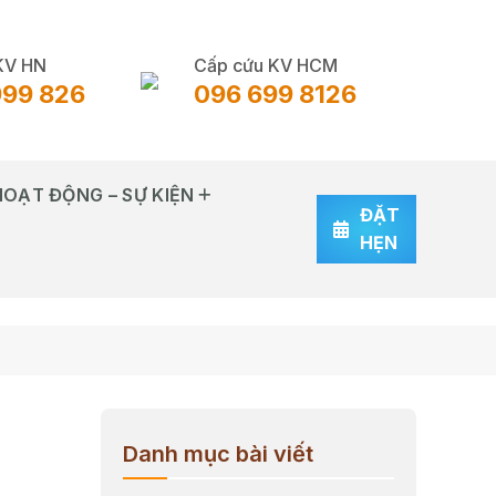
KV HN
Cấp cứu KV HCM
999 826
096 699 8126
HOẠT ĐỘNG – SỰ KIỆN
ĐẶT
HẸN
Danh mục bài viết