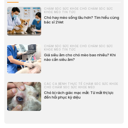
CHĂM SÓC SỨC KHỎE CHÓ CHĂM SÓC SỨC
KHỎE MÈO TIN TỨC
Chó hay mèo sống lâu hơn? Tìm hiểu cùng
bác sĩ 2Vet
CHĂM SÓC SỨC KHỎE CHÓ CHĂM SÓC SỨC
KHỎE MÈO TIN TỨC
Giá siêu âm cho chó mèo bao nhiêu? Khi
nào cần siêu âm?
CÁC CA BỆNH THỰC TẾ CHĂM SÓC SỨC KHỎE
CHÓ CHĂM SÓC SỨC KHỎE MÈO
Chó bị rách giác mạc mắt: Từ mất thị lực
đến hồi phục kỳ diệu