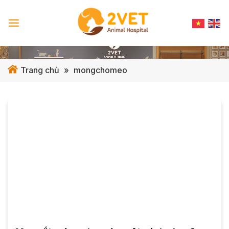
Skip
to
content
Trang chủ
»
mongchomeo