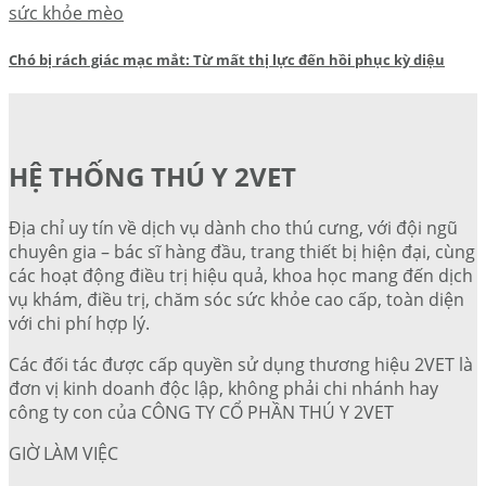
sức khỏe mèo
Chó bị rách giác mạc mắt: Từ mất thị lực đến hồi phục kỳ diệu
HỆ THỐNG THÚ Y 2VET
Địa chỉ uy tín về dịch vụ dành cho thú cưng, với đội ngũ
chuyên gia – bác sĩ hàng đầu, trang thiết bị hiện đại, cùng
các hoạt động điều trị hiệu quả, khoa học mang đến dịch
vụ khám, điều trị, chăm sóc sức khỏe cao cấp, toàn diện
với chi phí hợp lý.
Các đối tác được cấp quyền sử dụng thương hiệu 2VET là
đơn vị kinh doanh độc lập, không phải chi nhánh hay
công ty con của CÔNG TY CỔ PHẦN THÚ Y 2VET
GIỜ LÀM VIỆC