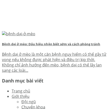
Bệnh dại ở mèo: Dấu hiệu nhận biết sớm và cách phòng tránh
Bệnh dại ở mèo là một căn bệnh nguy hiểm có thể gây tử
vong nếu không được phát hiện và điều trị kịp thời.
Không chỉ ảnh hưởng đến mèo, bệnh dại có thể lây lan
sang các loài...
Danh mục bài viết
Trang chủ
Giới thiệu
Đội ngũ
Chuyên khoa