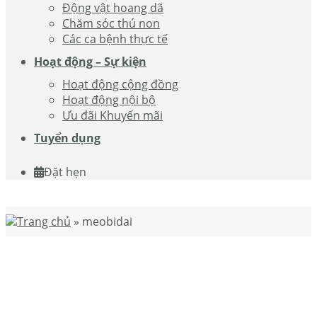
Động vật hoang dã
Chăm sóc thú non
Các ca bệnh thực tế
Hoạt động – Sự kiện
Hoạt động cộng đồng
Hoạt động nội bộ
Ưu đãi Khuyến mãi
Tuyển dụng
Đặt hẹn
Trang chủ
»
meobidai