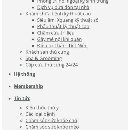
Phòng trị nội ngoại ký sinh trùng
Dịch vụ đưa đón tại nhà
Khám chữa bệnh kỹ thuật cao
Siêu âm, Xquang kỹ thuật số
Phẫu thuật kỹ thuật cao
Châm cứu trị liệu
Gây mê nội khí quản
Điều trị Thận- Tiết Niệu
Khách sạn thú cưng
Spa & Grooming
Cấp cứu thú cưng 24/24
Hệ thống
Membership
Tin tức
Kiến thức thú y
Các loại bệnh
Chăm sóc sức khỏe chó
Chăm sóc sức khỏe mèo