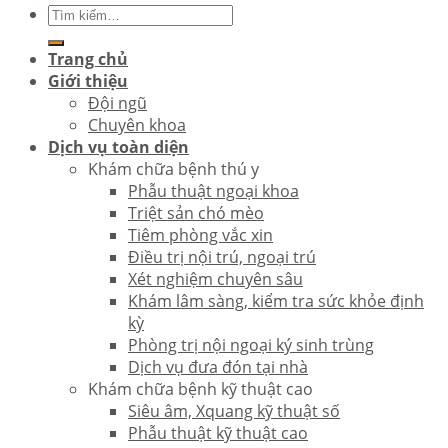
Trang chủ
Giới thiệu
Đội ngũ
Chuyên khoa
Dịch vụ toàn diện
Khám chữa bệnh thú y
Phẫu thuật ngoại khoa
Triệt sản chó mèo
Tiêm phòng vắc xin
Điều trị nội trú, ngoại trú
Xét nghiệm chuyên sâu
Khám lâm sàng, kiểm tra sức khỏe định
kỳ
Phòng trị nội ngoại ký sinh trùng
Dịch vụ đưa đón tại nhà
Khám chữa bệnh kỹ thuật cao
Siêu âm, Xquang kỹ thuật số
Phẫu thuật kỹ thuật cao