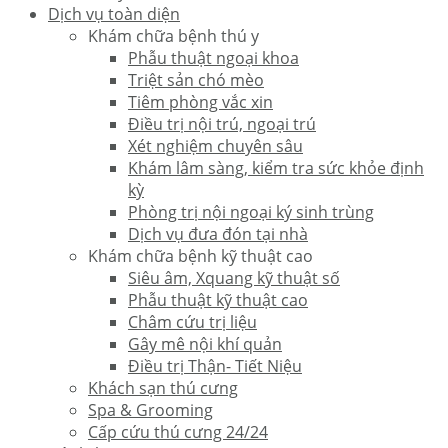
Dịch vụ toàn diện
Khám chữa bệnh thú y
Phẫu thuật ngoại khoa
Triệt sản chó mèo
Tiêm phòng vắc xin
Điều trị nội trú, ngoại trú
Xét nghiệm chuyên sâu
Khám lâm sàng, kiểm tra sức khỏe định
kỳ
Phòng trị nội ngoại ký sinh trùng
Dịch vụ đưa đón tại nhà
Khám chữa bệnh kỹ thuật cao
Siêu âm, Xquang kỹ thuật số
Phẫu thuật kỹ thuật cao
Châm cứu trị liệu
Gây mê nội khí quản
Điều trị Thận- Tiết Niệu
Khách sạn thú cưng
Spa & Grooming
Cấp cứu thú cưng 24/24