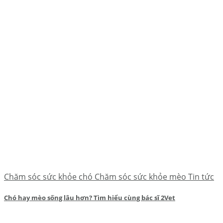
Chăm sóc sức khỏe chó Chăm sóc sức khỏe mèo Tin tức
Chó hay mèo sống lâu hơn? Tìm hiểu cùng bác sĩ 2Vet