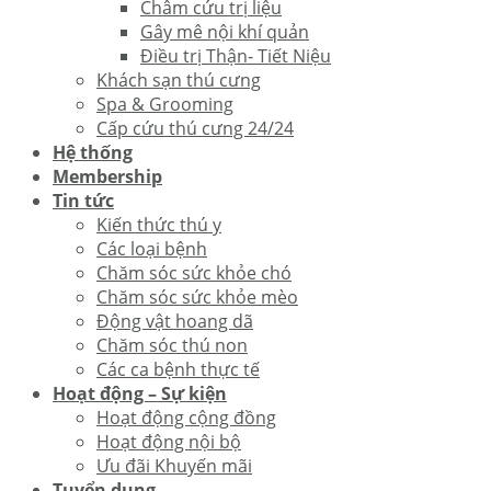
Châm cứu trị liệu
Gây mê nội khí quản
Điều trị Thận- Tiết Niệu
Khách sạn thú cưng
Spa & Grooming
Cấp cứu thú cưng 24/24
Hệ thống
Membership
Tin tức
Kiến thức thú y
Các loại bệnh
Chăm sóc sức khỏe chó
Chăm sóc sức khỏe mèo
Động vật hoang dã
Chăm sóc thú non
Các ca bệnh thực tế
Hoạt động – Sự kiện
Hoạt động cộng đồng
Hoạt động nội bộ
Ưu đãi Khuyến mãi
Tuyển dụng