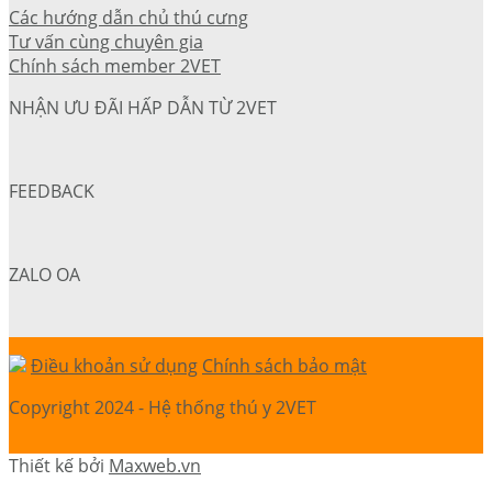
Các hướng dẫn chủ thú cưng
Tư vấn cùng chuyên gia
Chính sách member 2VET
NHẬN ƯU ĐÃI HẤP DẪN TỪ 2VET
FEEDBACK
ZALO OA
Điều khoản sử dụng
Chính sách bảo mật
Copyright 2024 - Hệ thống thú y 2VET
Thiết kế bởi
Maxweb.vn