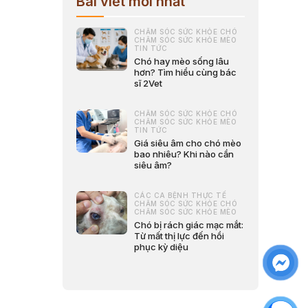
Bài viết mới nhất
CHĂM SÓC SỨC KHỎE CHÓ
CHĂM SÓC SỨC KHỎE MÈO
TIN TỨC
Chó hay mèo sống lâu
hơn? Tìm hiểu cùng bác
sĩ 2Vet
CHĂM SÓC SỨC KHỎE CHÓ
CHĂM SÓC SỨC KHỎE MÈO
TIN TỨC
Giá siêu âm cho chó mèo
bao nhiêu? Khi nào cần
siêu âm?
CÁC CA BỆNH THỰC TẾ
CHĂM SÓC SỨC KHỎE CHÓ
CHĂM SÓC SỨC KHỎE MÈO
Chó bị rách giác mạc mắt:
Từ mất thị lực đến hồi
phục kỳ diệu