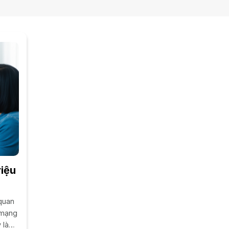
riệu
 quan
 mạng
 là