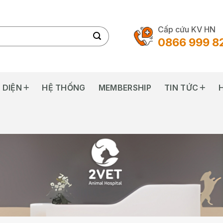
Cấp cứu KV HN
0866 999 8
 DIỆN
HỆ THỐNG
MEMBERSHIP
TIN TỨC