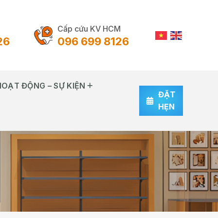
Cấp cứu KV HCM
26
096 699 8126
HOẠT ĐỘNG – SỰ KIỆN
ĐẶT
HẸN