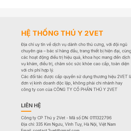
HỆ THỐNG THÚ Y 2VET
Địa chỉ uy tín về dịch vụ dành cho thú cưng, với đội ngũ
chuyên gia – bác sĩ hàng đầu, trang thiết bị hiện đại, cùn
các hoạt động điều trị hiệu quả, khoa học mang đến dịch
vụ khám, điều trị, chăm sóc sức khỏe cao cấp, toàn diện
với chi phí hợp lý.
Các đối tác được cấp quyền sử dụng thương hiệu 2VET l
đơn vị kinh doanh độc lập, không phải chi nhánh hay
công ty con của CÔNG TY CỔ PHẦN THÚ Y 2VET
LIÊN HỆ
Công ty CP Thú y 2Vet - Mã số DN: 0111322796
Địa chỉ: 335 Kim Ngưu, Vĩnh Tuy, Hà Nội, Việt Nam
Email: contact.2vet@gmail.com