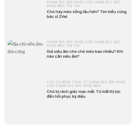
CHĂM SÓC SỨC KHỎE CHÓ CHĂM SÓC SỨC
KHỎE MÈO TIN TỨC
Chó hay mèo sống lâu hơn? Tìm hiểu cùng
bác sĩ 2Vet
CHĂM SÓC SỨC KHỎE CHÓ CHĂM SÓC SỨC
KHỎE MÈO TIN TỨC
Giá siêu âm cho chó mèo bao nhiêu? Khi
nào cần siêu âm?
CÁC CA BỆNH THỰC TẾ CHĂM SÓC SỨC KHỎE
CHÓ CHĂM SÓC SỨC KHỎE MÈO
Chó bị rách giác mạc mắt: Từ mất thị lực
đến hồi phục kỳ diệu