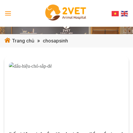
Skip
to
content
Trang chủ
»
chosapsinh