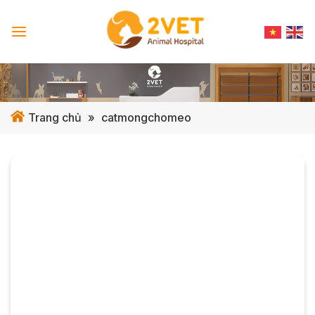
Skip
to
content
Trang chủ
»
catmongchomeo