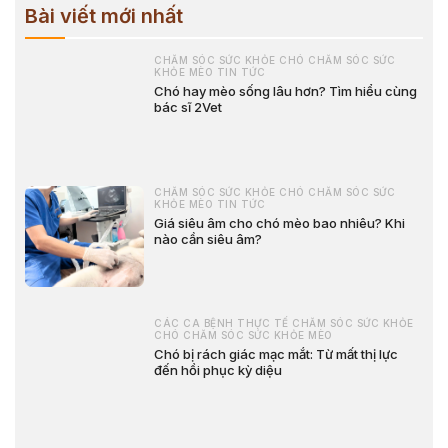
Bài viết mới nhất
CHĂM SÓC SỨC KHỎE CHÓ CHĂM SÓC SỨC
KHỎE MÈO TIN TỨC
Chó hay mèo sống lâu hơn? Tìm hiểu cùng
bác sĩ 2Vet
CHĂM SÓC SỨC KHỎE CHÓ CHĂM SÓC SỨC
KHỎE MÈO TIN TỨC
Giá siêu âm cho chó mèo bao nhiêu? Khi
nào cần siêu âm?
CÁC CA BỆNH THỰC TẾ CHĂM SÓC SỨC KHỎE
CHÓ CHĂM SÓC SỨC KHỎE MÈO
Chó bị rách giác mạc mắt: Từ mất thị lực
đến hồi phục kỳ diệu