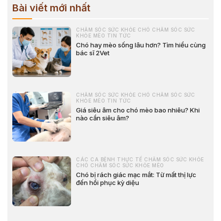
Bài viết mới nhất
CHĂM SÓC SỨC KHỎE CHÓ CHĂM SÓC SỨC
KHỎE MÈO TIN TỨC
Chó hay mèo sống lâu hơn? Tìm hiểu cùng
bác sĩ 2Vet
CHĂM SÓC SỨC KHỎE CHÓ CHĂM SÓC SỨC
KHỎE MÈO TIN TỨC
Giá siêu âm cho chó mèo bao nhiêu? Khi
nào cần siêu âm?
CÁC CA BỆNH THỰC TẾ CHĂM SÓC SỨC KHỎE
CHÓ CHĂM SÓC SỨC KHỎE MÈO
Chó bị rách giác mạc mắt: Từ mất thị lực
đến hồi phục kỳ diệu