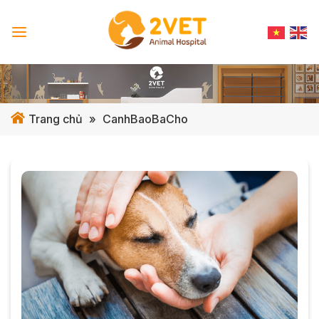
Skip
to
content
Trang chủ
»
CanhBaoBaCho