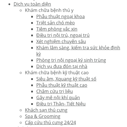
Dịch vụ toàn diện
Khám chữa bệnh thú y
Phẫu thuật ngoại khoa
Triệt sản chó mèo
Tiêm phòng vắc xin
Điều trị nội trú, ngoại trú
Xét nghiệm chuyên sâu
Khám lâm sàng, kiểm tra sức khỏe định
kỳ
Phòng trị nội ngoại ký sinh trùng
Dịch vụ đưa đón tại nhà
Khám chữa bệnh kỹ thuật cao
Siêu âm, Xquang kỹ thuật số
Phẫu thuật kỹ thuật cao
Châm cứu trị liệu
Gây mê nội khí quản
Điều trị Thận- Tiết Niệu
Khách sạn thú cưng
Spa & Grooming
Cấp cứu thú cưng 24/24