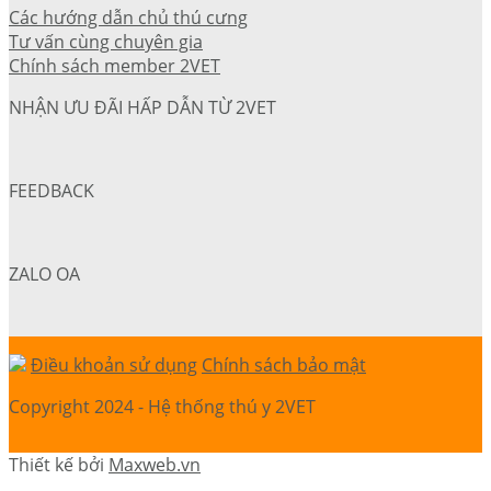
Các hướng dẫn chủ thú cưng
Tư vấn cùng chuyên gia
Chính sách member 2VET
NHẬN ƯU ĐÃI HẤP DẪN TỪ 2VET
FEEDBACK
ZALO OA
Điều khoản sử dụng
Chính sách bảo mật
Copyright 2024 - Hệ thống thú y 2VET
Thiết kế bởi
Maxweb.vn