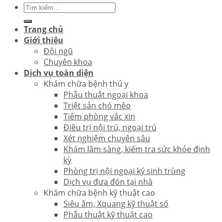
Trang chủ
Giới thiệu
Đội ngũ
Chuyên khoa
Dịch vụ toàn diện
Khám chữa bệnh thú y
Phẫu thuật ngoại khoa
Triệt sản chó mèo
Tiêm phòng vắc xin
Điều trị nội trú, ngoại trú
Xét nghiệm chuyên sâu
Khám lâm sàng, kiểm tra sức khỏe định
kỳ
Phòng trị nội ngoại ký sinh trùng
Dịch vụ đưa đón tại nhà
Khám chữa bệnh kỹ thuật cao
Siêu âm, Xquang kỹ thuật số
Phẫu thuật kỹ thuật cao