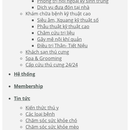
Phòng trị nội ngoại ký sinh trùng
Dịch vụ đưa đón tại nhà
Khám chữa bệnh kỹ thuật cao
Siêu âm, Xquang kỹ thuật số
Phẫu thuật kỹ thuật cao
Châm cứu trị liệu
Gây mê nội khí quản
Điều trị Thận- Tiết Niệu
Khách sạn thú cưng
Spa & Grooming
Cấp cứu thú cưng 24/24
Hệ thống
Membership
Tin tức
Kiến thức thú y
Các loại bệnh
Chăm sóc sức khỏe chó
Chăm sóc sức khỏe mèo