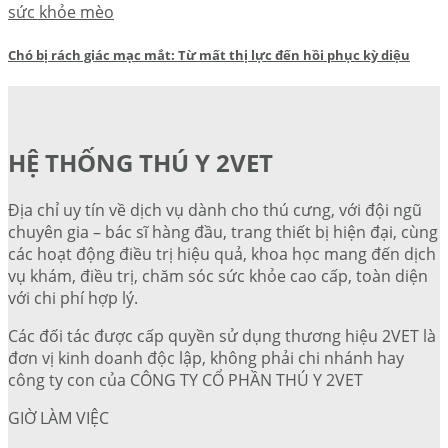
sức khỏe mèo
Chó bị rách giác mạc mắt: Từ mất thị lực đến hồi phục kỳ diệu
HỆ THỐNG THÚ Y 2VET
Địa chỉ uy tín về dịch vụ dành cho thú cưng, với đội ngũ
chuyên gia – bác sĩ hàng đầu, trang thiết bị hiện đại, cùng
các hoạt động điều trị hiệu quả, khoa học mang đến dịch
vụ khám, điều trị, chăm sóc sức khỏe cao cấp, toàn diện
với chi phí hợp lý.
Các đối tác được cấp quyền sử dụng thương hiệu 2VET là
đơn vị kinh doanh độc lập, không phải chi nhánh hay
công ty con của CÔNG TY CỔ PHẦN THÚ Y 2VET
GIỜ LÀM VIỆC