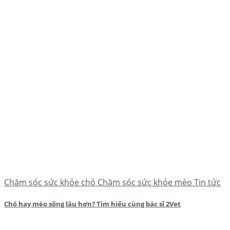
Chăm sóc sức khỏe chó Chăm sóc sức khỏe mèo Tin tức
Chó hay mèo sống lâu hơn? Tìm hiểu cùng bác sĩ 2Vet