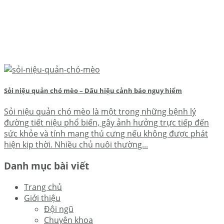
Sỏi niệu quản chó mèo – Dấu hiệu cảnh báo nguy hiểm
Sỏi niệu quản chó mèo là một trong những bệnh lý
đường tiết niệu phổ biến, gây ảnh hưởng trực tiếp đến
sức khỏe và tính mạng thú cưng nếu không được phát
hiện kịp thời. Nhiều chủ nuôi thường...
Danh mục bài viết
Trang chủ
Giới thiệu
Đội ngũ
Chuyên khoa