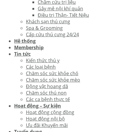
Châm cứu trị liệu
Gây mê nội khí quản
Điều trị Thận- Tiết Niệu
Khách sạn thú cưng
Spa & Grooming
Cấp cứu thú cưng 24/24
Hệ thống
Membership
Tin tức
Kiến thức thú y
Các loại bệnh
Chăm sóc sức khỏe chó
Chăm sóc sức khỏe mèo
Động vật hoang dã
Chăm sóc thú non
Các ca bệnh thực tế
Hoạt động – Sự kiện
Hoạt động cộng đồng
Hoạt động nội bộ
Ưu đãi Khuyến mãi
Tuyển dụng