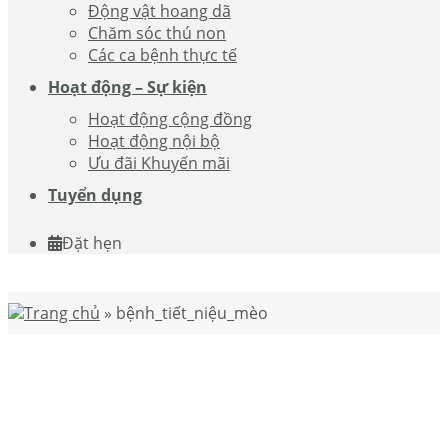
Động vật hoang dã
Chăm sóc thú non
Các ca bệnh thực tế
Hoạt động – Sự kiện
Hoạt động cộng đồng
Hoạt động nội bộ
Ưu đãi Khuyến mãi
Tuyển dụng
Đặt hẹn
Trang chủ
»
bệnh_tiết_niệu_mèo