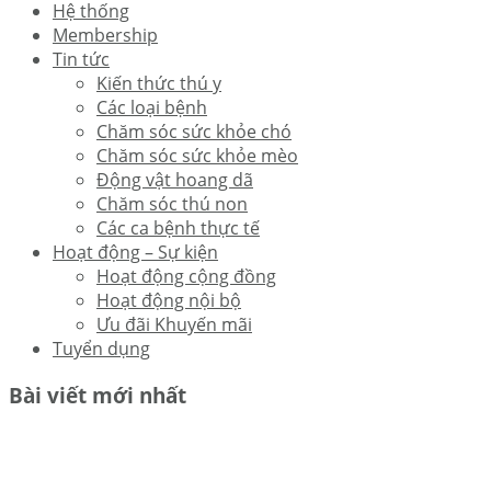
Hệ thống
Membership
Tin tức
Kiến thức thú y
Các loại bệnh
Chăm sóc sức khỏe chó
Chăm sóc sức khỏe mèo
Động vật hoang dã
Chăm sóc thú non
Các ca bệnh thực tế
Hoạt động – Sự kiện
Hoạt động cộng đồng
Hoạt động nội bộ
Ưu đãi Khuyến mãi
Tuyển dụng
Bài viết mới nhất