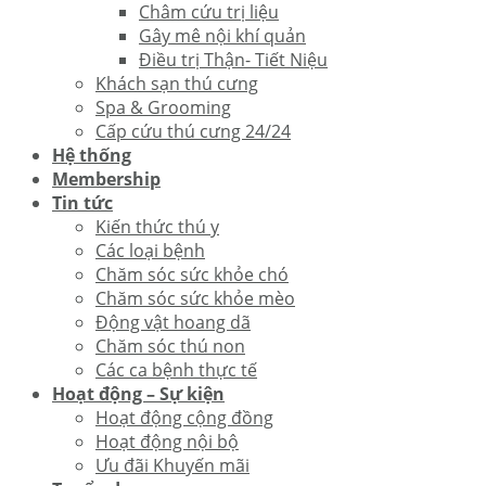
Châm cứu trị liệu
Gây mê nội khí quản
Điều trị Thận- Tiết Niệu
Khách sạn thú cưng
Spa & Grooming
Cấp cứu thú cưng 24/24
Hệ thống
Membership
Tin tức
Kiến thức thú y
Các loại bệnh
Chăm sóc sức khỏe chó
Chăm sóc sức khỏe mèo
Động vật hoang dã
Chăm sóc thú non
Các ca bệnh thực tế
Hoạt động – Sự kiện
Hoạt động cộng đồng
Hoạt động nội bộ
Ưu đãi Khuyến mãi