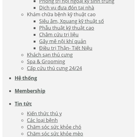
Phòng trị nội ngoại ký sinh trùng
Dịch vụ đưa đón tại nhà
Khám chữa bệnh kỹ thuật cao
Siêu âm, Xquang kỹ thuật số
Phẫu thuật kỹ thuật cao
Châm cứu trị liệu
Gây mê nội khí quản
Điều trị Thận- Tiết Niệu
Khách sạn thú cưng
Spa & Grooming
Cấp cứu thú cưng 24/24
Hệ thống
Membership
Tin tức
Kiến thức thú y
Các loại bệnh
Chăm sóc sức khỏe chó
Chăm sóc sức khỏe mèo