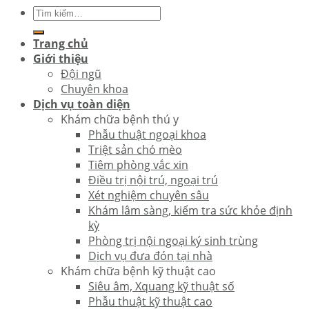
Trang chủ
Giới thiệu
Đội ngũ
Chuyên khoa
Dịch vụ toàn diện
Khám chữa bệnh thú y
Phẫu thuật ngoại khoa
Triệt sản chó mèo
Tiêm phòng vắc xin
Điều trị nội trú, ngoại trú
Xét nghiệm chuyên sâu
Khám lâm sàng, kiểm tra sức khỏe định
kỳ
Phòng trị nội ngoại ký sinh trùng
Dịch vụ đưa đón tại nhà
Khám chữa bệnh kỹ thuật cao
Siêu âm, Xquang kỹ thuật số
Phẫu thuật kỹ thuật cao