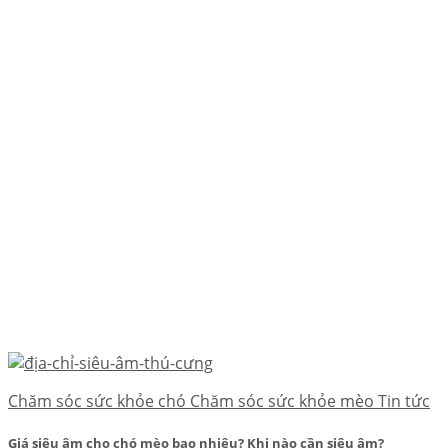
Chăm sóc sức khỏe chó Chăm sóc sức khỏe mèo Tin tức
Giá siêu âm cho chó mèo bao nhiêu? Khi nào cần siêu âm?