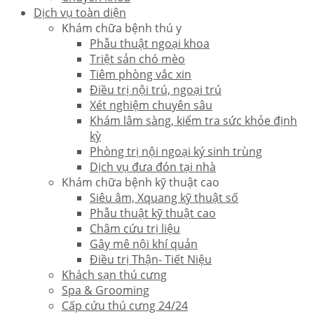
Dịch vụ toàn diện
Khám chữa bệnh thú y
Phẫu thuật ngoại khoa
Triệt sản chó mèo
Tiêm phòng vắc xin
Điều trị nội trú, ngoại trú
Xét nghiệm chuyên sâu
Khám lâm sàng, kiểm tra sức khỏe định
kỳ
Phòng trị nội ngoại ký sinh trùng
Dịch vụ đưa đón tại nhà
Khám chữa bệnh kỹ thuật cao
Siêu âm, Xquang kỹ thuật số
Phẫu thuật kỹ thuật cao
Châm cứu trị liệu
Gây mê nội khí quản
Điều trị Thận- Tiết Niệu
Khách sạn thú cưng
Spa & Grooming
Cấp cứu thú cưng 24/24