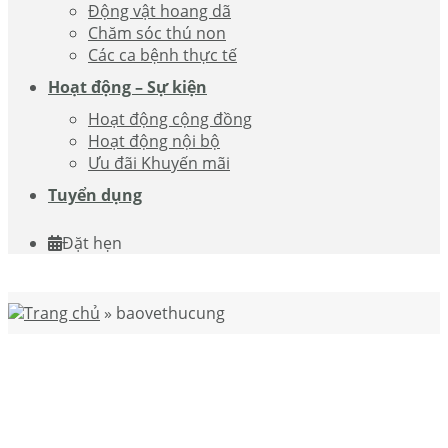
Động vật hoang dã
Chăm sóc thú non
Các ca bệnh thực tế
Hoạt động – Sự kiện
Hoạt động cộng đồng
Hoạt động nội bộ
Ưu đãi Khuyến mãi
Tuyển dụng
Đặt hẹn
Trang chủ
»
baovethucung