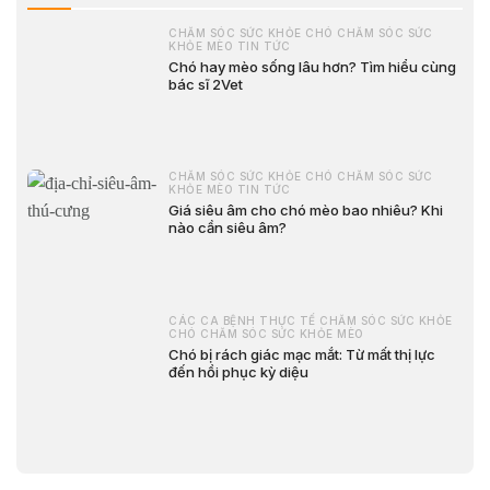
CHĂM SÓC SỨC KHỎE CHÓ CHĂM SÓC SỨC
KHỎE MÈO TIN TỨC
Chó hay mèo sống lâu hơn? Tìm hiểu cùng
bác sĩ 2Vet
CHĂM SÓC SỨC KHỎE CHÓ CHĂM SÓC SỨC
KHỎE MÈO TIN TỨC
Giá siêu âm cho chó mèo bao nhiêu? Khi
nào cần siêu âm?
CÁC CA BỆNH THỰC TẾ CHĂM SÓC SỨC KHỎE
CHÓ CHĂM SÓC SỨC KHỎE MÈO
Chó bị rách giác mạc mắt: Từ mất thị lực
đến hồi phục kỳ diệu