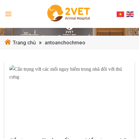
Skip
to
content
Trang chủ
»
antoanchochmeo