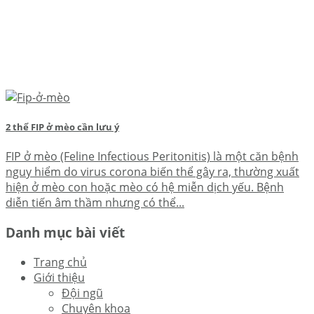
2 thể FIP ở mèo cần lưu ý
FIP ở mèo (Feline Infectious Peritonitis) là một căn bệnh
nguy hiểm do virus corona biến thể gây ra, thường xuất
hiện ở mèo con hoặc mèo có hệ miễn dịch yếu. Bệnh
diễn tiến âm thầm nhưng có thể...
Danh mục bài viết
Trang chủ
Giới thiệu
Đội ngũ
Chuyên khoa