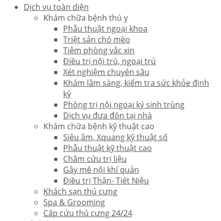
Dịch vụ toàn diện
Khám chữa bệnh thú y
Phẫu thuật ngoại khoa
Triệt sản chó mèo
Tiêm phòng vắc xin
Điều trị nội trú, ngoại trú
Xét nghiệm chuyên sâu
Khám lâm sàng, kiểm tra sức khỏe định
kỳ
Phòng trị nội ngoại ký sinh trùng
Dịch vụ đưa đón tại nhà
Khám chữa bệnh kỹ thuật cao
Siêu âm, Xquang kỹ thuật số
Phẫu thuật kỹ thuật cao
Châm cứu trị liệu
Gây mê nội khí quản
Điều trị Thận- Tiết Niệu
Khách sạn thú cưng
Spa & Grooming
Cấp cứu thú cưng 24/24