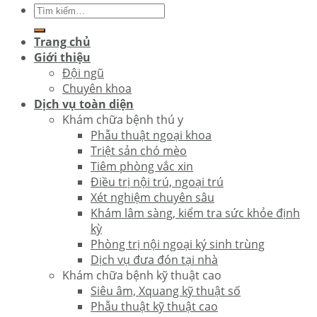
Trang chủ
Giới thiệu
Đội ngũ
Chuyên khoa
Dịch vụ toàn diện
Khám chữa bệnh thú y
Phẫu thuật ngoại khoa
Triệt sản chó mèo
Tiêm phòng vắc xin
Điều trị nội trú, ngoại trú
Xét nghiệm chuyên sâu
Khám lâm sàng, kiểm tra sức khỏe định
kỳ
Phòng trị nội ngoại ký sinh trùng
Dịch vụ đưa đón tại nhà
Khám chữa bệnh kỹ thuật cao
Siêu âm, Xquang kỹ thuật số
Phẫu thuật kỹ thuật cao