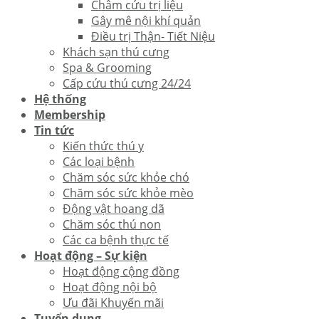
Châm cứu trị liệu
Gây mê nội khí quản
Điều trị Thận- Tiết Niệu
Khách sạn thú cưng
Spa & Grooming
Cấp cứu thú cưng 24/24
Hệ thống
Membership
Tin tức
Kiến thức thú y
Các loại bệnh
Chăm sóc sức khỏe chó
Chăm sóc sức khỏe mèo
Động vật hoang dã
Chăm sóc thú non
Các ca bệnh thực tế
Hoạt động – Sự kiện
Hoạt động cộng đồng
Hoạt động nội bộ
Ưu đãi Khuyến mãi
Tuyển dụng