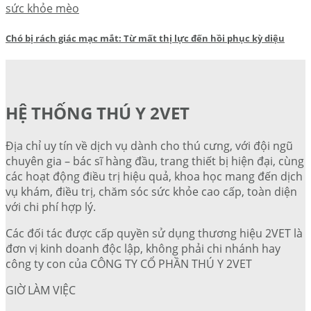
sức khỏe mèo
Chó bị rách giác mạc mắt: Từ mất thị lực đến hồi phục kỳ diệu
HỆ THỐNG THÚ Y 2VET
Địa chỉ uy tín về dịch vụ dành cho thú cưng, với đội ngũ
chuyên gia – bác sĩ hàng đầu, trang thiết bị hiện đại, cùng
các hoạt động điều trị hiệu quả, khoa học mang đến dịch
vụ khám, điều trị, chăm sóc sức khỏe cao cấp, toàn diện
với chi phí hợp lý.
Các đối tác được cấp quyền sử dụng thương hiệu 2VET là
đơn vị kinh doanh độc lập, không phải chi nhánh hay
công ty con của CÔNG TY CỔ PHẦN THÚ Y 2VET
GIỜ LÀM VIỆC