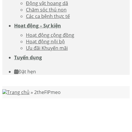
Động vật hoang dã
Chăm sóc thú non
Các ca bệnh thực tế
Hoạt động – Sự kiện
Hoạt động cộng đồng
Hoạt động nội bộ
Ưu đãi Khuyến mãi
Tuyển dụng
Đặt hẹn
Trang chủ
»
2theFIPmeo