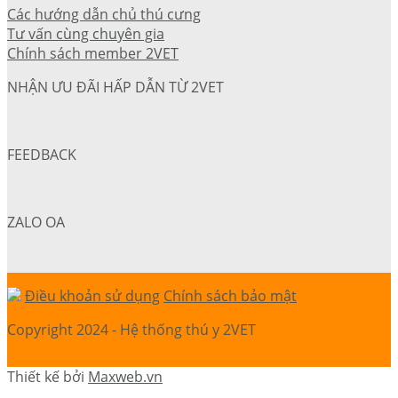
Các hướng dẫn chủ thú cưng
Tư vấn cùng chuyên gia
Chính sách member 2VET
NHẬN ƯU ĐÃI HẤP DẪN TỪ 2VET
FEEDBACK
ZALO OA
Điều khoản sử dụng
Chính sách bảo mật
Copyright 2024 - Hệ thống thú y 2VET
Thiết kế bởi
Maxweb.vn