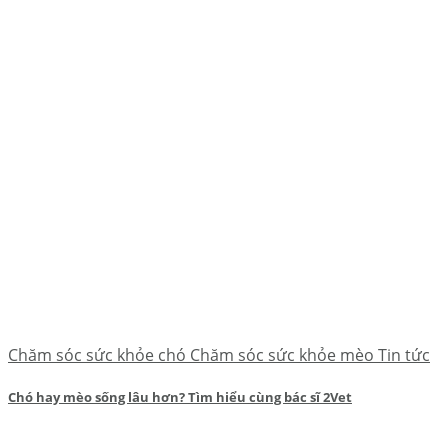
Chăm sóc sức khỏe chó Chăm sóc sức khỏe mèo Tin tức
Chó hay mèo sống lâu hơn? Tìm hiểu cùng bác sĩ 2Vet