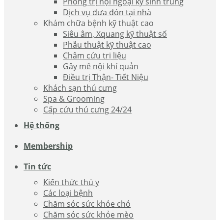
Phòng trị nội ngoại ký sinh trùng
Dịch vụ đưa đón tại nhà
Khám chữa bệnh kỹ thuật cao
Siêu âm, Xquang kỹ thuật số
Phẫu thuật kỹ thuật cao
Châm cứu trị liệu
Gây mê nội khí quản
Điều trị Thận- Tiết Niệu
Khách sạn thú cưng
Spa & Grooming
Cấp cứu thú cưng 24/24
Hệ thống
Membership
Tin tức
Kiến thức thú y
Các loại bệnh
Chăm sóc sức khỏe chó
Chăm sóc sức khỏe mèo