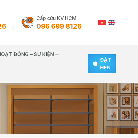
Cấp cứu KV HCM
26
096 699 8126
HOẠT ĐỘNG – SỰ KIỆN
ĐẶT
HẸN