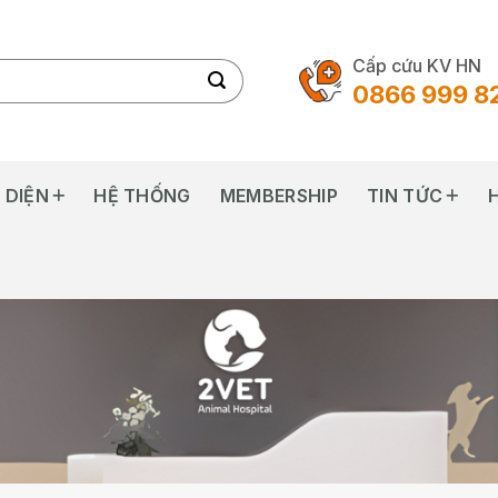
Cấp cứu KV HN
0866 999 8
 DIỆN
HỆ THỐNG
MEMBERSHIP
TIN TỨC