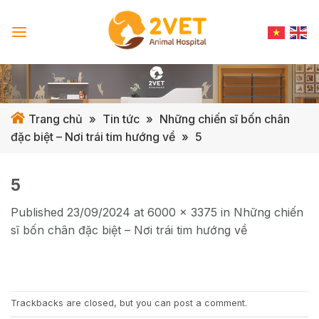
Skip
to
content
Trang chủ
»
Tin tức
»
Những chiến sĩ bốn chân
đặc biệt – Nơi trái tim hướng về
»
5
5
Published
23/09/2024
at
6000 × 3375
in
Những chiến
sĩ bốn chân đặc biệt – Nơi trái tim hướng về
Trackbacks are closed, but you can
post a comment
.