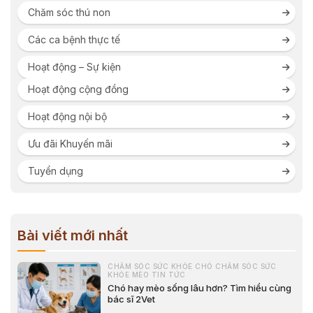
Chăm sóc thú non
Các ca bệnh thực tế
Hoạt động – Sự kiện
Hoạt động cộng đồng
Hoạt động nội bộ
Ưu đãi Khuyến mãi
Tuyển dụng
Bài viết mới nhất
CHĂM SÓC SỨC KHỎE CHÓ CHĂM SÓC SỨC
KHỎE MÈO TIN TỨC
Chó hay mèo sống lâu hơn? Tìm hiểu cùng
bác sĩ 2Vet