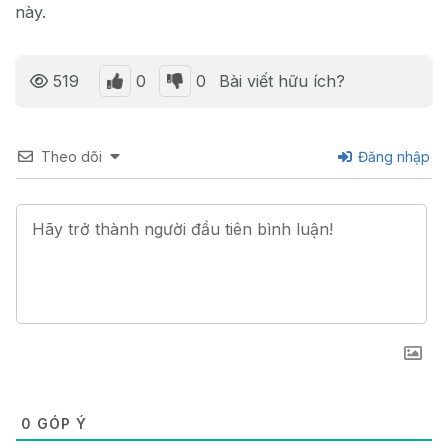
này.
0
0
519
Bài viết hữu ích?
Theo dõi
Đăng nhập
0
GÓP Ý