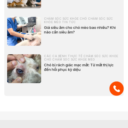
CHĂM SÓC SỨC KHỎE CHÓ CHĂM SÓC SỨC
KHỎE MÈO TIN TỨC
Giá siêu âm cho chó mèo bao nhiêu? Khi
nào cần siêu âm?
CÁC CA BỆNH THỰC TẾ CHĂM SÓC SỨC KHỎE
CHÓ CHĂM SÓC SỨC KHỎE MÈO
Chó bị rách giác mạc mắt: Từ mất thị lực
đến hồi phục kỳ diệu