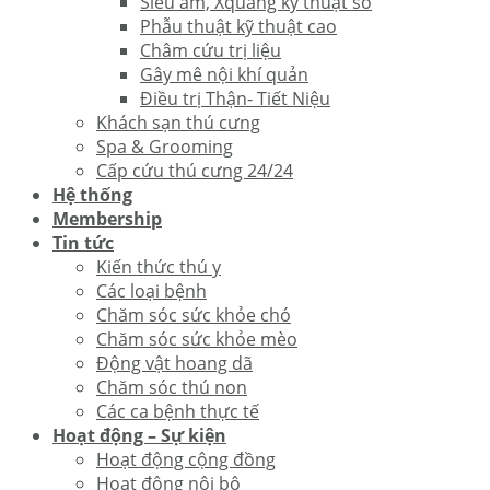
Siêu âm, Xquang kỹ thuật số
Phẫu thuật kỹ thuật cao
Châm cứu trị liệu
Gây mê nội khí quản
Điều trị Thận- Tiết Niệu
Khách sạn thú cưng
Spa & Grooming
Cấp cứu thú cưng 24/24
Hệ thống
Membership
Tin tức
Kiến thức thú y
Các loại bệnh
Chăm sóc sức khỏe chó
Chăm sóc sức khỏe mèo
Động vật hoang dã
Chăm sóc thú non
Các ca bệnh thực tế
Hoạt động – Sự kiện
Hoạt động cộng đồng
Hoạt động nội bộ