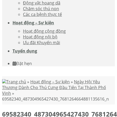
Động vật hoang dã
Chăm sóc thú non
Các ca bệnh thực tế
Hoạt động – Sự kiện
Hoạt động cộng đồng
Hoạt động nội bộ
Ưu đãi Khuyến mãi
Tuyển dụng
Đặt hẹn
Trang chủ
»
Hoạt động – Sự kiện
»
Ngày Hội Yêu
Thương Dành Cho Thú Cưng Đầu Tiên Tại Thành Phố
Vinh
»
69582340_487304965427430_7681264664881135616_n
69582340_487304965427430_768126