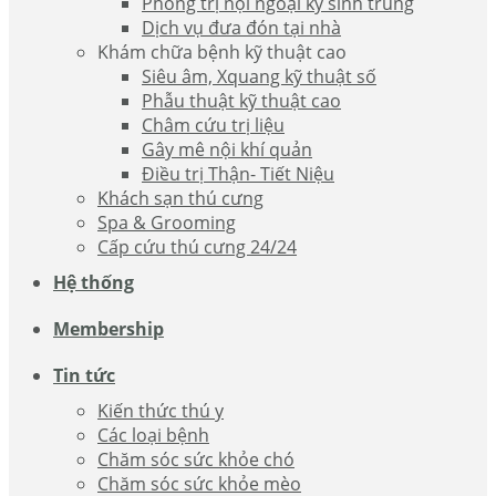
Phòng trị nội ngoại ký sinh trùng
Dịch vụ đưa đón tại nhà
Khám chữa bệnh kỹ thuật cao
Siêu âm, Xquang kỹ thuật số
Phẫu thuật kỹ thuật cao
Châm cứu trị liệu
Gây mê nội khí quản
Điều trị Thận- Tiết Niệu
Khách sạn thú cưng
Spa & Grooming
Cấp cứu thú cưng 24/24
Hệ thống
Membership
Tin tức
Kiến thức thú y
Các loại bệnh
Chăm sóc sức khỏe chó
Chăm sóc sức khỏe mèo