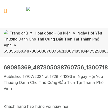
Skip
to
content
Trang chủ
»
Hoạt động – Sự kiện
»
Ngày Hội Yêu
Thương Dành Cho Thú Cưng Đầu Tiên Tại Thành Phố
Vinh
»
69095369_487305038760756_1300718510447525888
69095369_487305038760756_130071
Published
17/07/2024
at
1728 × 1296
in
Ngày Hội Yêu
Thương Dành Cho Thú Cưng Đầu Tiên Tại Thành Phố
Vinh
Khách hàng hào hứng với ngày hội