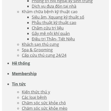
Phòng trị nội ngoại ký sinh trùng
Dịch vụ đưa đón tại nhà
Khám chữa bệnh kỹ thuật cao
Siêu âm, Xquang kỹ thuật số
Phẫu thuật kỹ thuật cao
Châm cứu trị liệu
Gây mê nội khí quản
Điều trị Thận- Tiết Niệu
Khách sạn thú cưng
Spa & Grooming
Cấp cứu thú cưng 24/24
Hệ thống
Membership
Tin tức
Kiến thức thú y
Các loại bệnh
Chăm sóc sức khỏe chó
Chăm sóc sức khỏe mèo