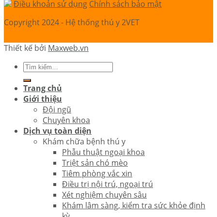
Điều khoản sử dụng
Chính sách bảo mật
Copyright 2024 - Hệ thống thú y 2VET
Thiết kế bởi
Maxweb.vn
Trang chủ
Giới thiệu
Đội ngũ
Chuyên khoa
Dịch vụ toàn diện
Khám chữa bệnh thú y
Phẫu thuật ngoại khoa
Triệt sản chó mèo
Tiêm phòng vắc xin
Điều trị nội trú, ngoại trú
Xét nghiệm chuyên sâu
Khám lâm sàng, kiểm tra sức khỏe định
kỳ