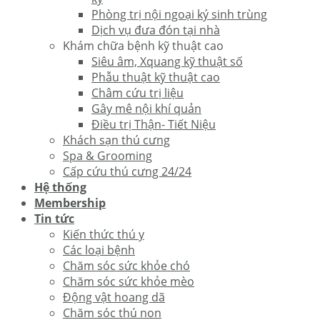
Phòng trị nội ngoại ký sinh trùng
Dịch vụ đưa đón tại nhà
Khám chữa bệnh kỹ thuật cao
Siêu âm, Xquang kỹ thuật số
Phẫu thuật kỹ thuật cao
Châm cứu trị liệu
Gây mê nội khí quản
Điều trị Thận- Tiết Niệu
Khách sạn thú cưng
Spa & Grooming
Cấp cứu thú cưng 24/24
Hệ thống
Membership
Tin tức
Kiến thức thú y
Các loại bệnh
Chăm sóc sức khỏe chó
Chăm sóc sức khỏe mèo
Động vật hoang dã
Chăm sóc thú non