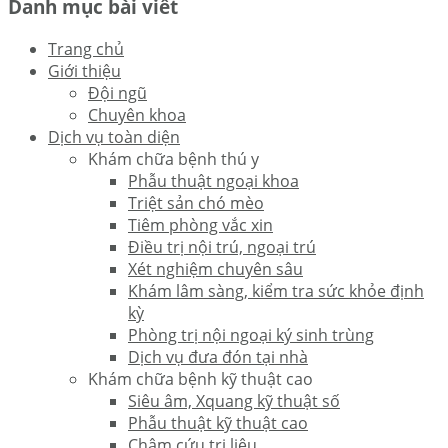
Danh mục bài viết
Trang chủ
Giới thiệu
Đội ngũ
Chuyên khoa
Dịch vụ toàn diện
Khám chữa bệnh thú y
Phẫu thuật ngoại khoa
Triệt sản chó mèo
Tiêm phòng vắc xin
Điều trị nội trú, ngoại trú
Xét nghiệm chuyên sâu
Khám lâm sàng, kiểm tra sức khỏe định
kỳ
Phòng trị nội ngoại ký sinh trùng
Dịch vụ đưa đón tại nhà
Khám chữa bệnh kỹ thuật cao
Siêu âm, Xquang kỹ thuật số
Phẫu thuật kỹ thuật cao
Châm cứu trị liệu