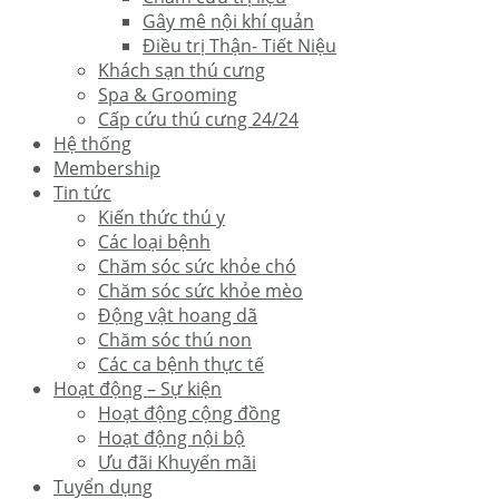
Gây mê nội khí quản
Điều trị Thận- Tiết Niệu
Khách sạn thú cưng
Spa & Grooming
Cấp cứu thú cưng 24/24
Hệ thống
Membership
Tin tức
Kiến thức thú y
Các loại bệnh
Chăm sóc sức khỏe chó
Chăm sóc sức khỏe mèo
Động vật hoang dã
Chăm sóc thú non
Các ca bệnh thực tế
Hoạt động – Sự kiện
Hoạt động cộng đồng
Hoạt động nội bộ
Ưu đãi Khuyến mãi
Tuyển dụng