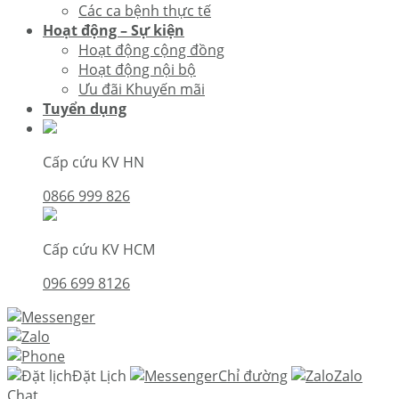
Các ca bệnh thực tế
Hoạt động – Sự kiện
Hoạt động cộng đồng
Hoạt động nội bộ
Ưu đãi Khuyến mãi
Tuyển dụng
Cấp cứu KV HN
0866 999 826
Cấp cứu KV HCM
096 699 8126
Đặt Lịch
Chỉ đường
Zalo
Chat