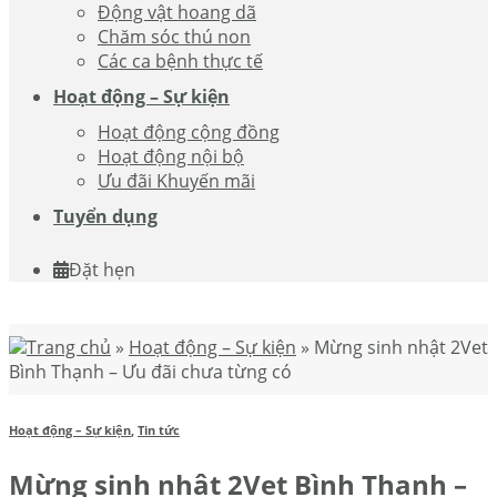
Động vật hoang dã
Chăm sóc thú non
Các ca bệnh thực tế
Hoạt động – Sự kiện
Hoạt động cộng đồng
Hoạt động nội bộ
Ưu đãi Khuyến mãi
Tuyển dụng
Đặt hẹn
Trang chủ
»
Hoạt động – Sự kiện
»
Mừng sinh nhật 2Vet
Bình Thạnh – Ưu đãi chưa từng có
Hoạt động – Sự kiện
,
Tin tức
Mừng sinh nhật 2Vet Bình Thạnh –