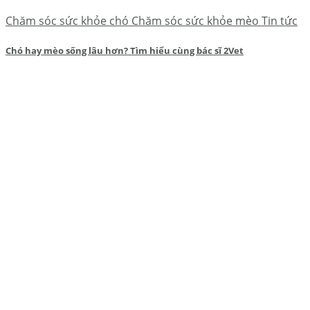
Chăm sóc sức khỏe chó Chăm sóc sức khỏe mèo Tin tức
Chó hay mèo sống lâu hơn? Tìm hiểu cùng bác sĩ 2Vet