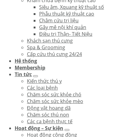
Khám chữa bệnh kỹ thuật cao
Siêu âm, Xquang kỹ thuật số
Phẫu thuật kỹ thuật cao
Châm cứu trị liệu
Gây mê nội khí quản
Điều trị Thận- Tiết Niệu
Khách sạn thú cưng
Spa & Grooming
Cấp cứu thú cưng 24/24
Hệ thống
Membership
Tin tức
Kiến thức thú y
Các loại bệnh
Chăm sóc sức khỏe chó
Chăm sóc sức khỏe mèo
Động vật hoang dã
Chăm sóc thú non
Các ca bệnh thực tế
Hoạt động – Sự kiện
Hoạt động cộng đồng