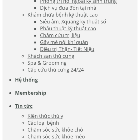
Phòng trị nội ngoại ký sinh trùng
Dịch vụ đưa đón tại nhà
Khám chữa bệnh kỹ thuật cao
Siêu âm, Xquang kỹ thuật số
Phẫu thuật kỹ thuật cao
Châm cứu trị liệu
Gây mê nội khí quản
Điều trị Thận- Tiết Niệu
Khách sạn thú cưng
Spa & Grooming
Cấp cứu thú cưng 24/24
Hệ thống
Membership
Tin tức
Kiến thức thú y
Các loại bệnh
Chăm sóc sức khỏe chó
Chăm sóc sức khỏe mèo