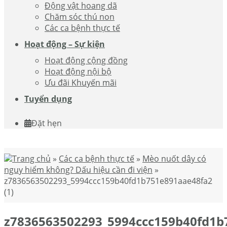
Động vật hoang dã
Chăm sóc thú non
Các ca bệnh thực tế
Hoạt động – Sự kiện
Hoạt động cộng đồng
Hoạt động nội bộ
Ưu đãi Khuyến mãi
Tuyển dụng
Đặt hẹn
Trang chủ
»
Các ca bệnh thực tế
»
Mèo nuốt dây có
nguy hiểm không? Dấu hiệu cần đi viện
»
z7836563502293_5994ccc159b40fd1b751e891aae48fa2
(1)
z7836563502293_5994ccc159b40fd1b