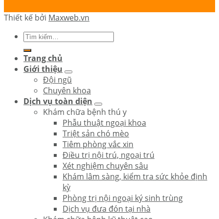
Thiết kế bởi
Maxweb.vn
Trang chủ
Giới thiệu
Đội ngũ
Chuyên khoa
Dịch vụ toàn diện
Khám chữa bệnh thú y
Phẫu thuật ngoại khoa
Triệt sản chó mèo
Tiêm phòng vắc xin
Điều trị nội trú, ngoại trú
Xét nghiệm chuyên sâu
Khám lâm sàng, kiểm tra sức khỏe định
kỳ
Phòng trị nội ngoại ký sinh trùng
Dịch vụ đưa đón tại nhà