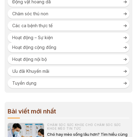
Động vật hoang dã
Chăm sóc thú non
Các ca bệnh thực tế
Hoạt động – Sự kiện
Hoạt động cộng đồng
Hoạt động nội bộ
Ưu đãi Khuyến mãi
Tuyển dụng
Bài viết mới nhất
CHĂM SÓC SỨC KHỎE CHÓ CHĂM SÓC SỨC
KHỎE MÈO TIN TỨC
Chó hay mèo sống lâu hơn? Tìm hiểu cùng