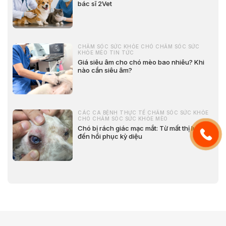
bác sĩ 2Vet
CHĂM SÓC SỨC KHỎE CHÓ CHĂM SÓC SỨC
KHỎE MÈO TIN TỨC
Giá siêu âm cho chó mèo bao nhiêu? Khi
nào cần siêu âm?
CÁC CA BỆNH THỰC TẾ CHĂM SÓC SỨC KHỎE
CHÓ CHĂM SÓC SỨC KHỎE MÈO
Chó bị rách giác mạc mắt: Từ mất thị lực
đến hồi phục kỳ diệu