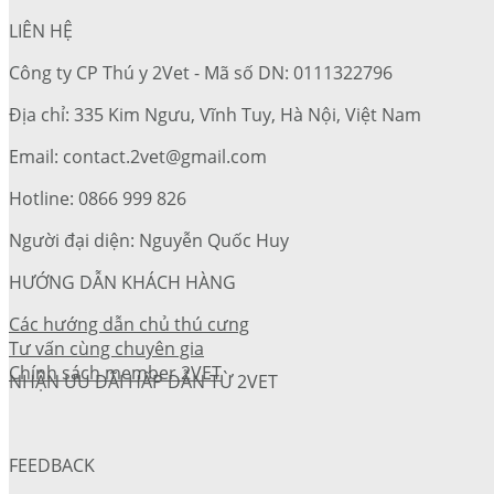
LIÊN HỆ
Công ty CP Thú y 2Vet - Mã số DN: 0111322796
Địa chỉ: 335 Kim Ngưu, Vĩnh Tuy, Hà Nội, Việt Nam
Email: contact.2vet@gmail.com
Hotline: 0866 999 826
Người đại diện: Nguyễn Quốc Huy
HƯỚNG DẪN KHÁCH HÀNG
Các hướng dẫn chủ thú cưng
Tư vấn cùng chuyên gia
Chính sách member 2VET
NHẬN ƯU ĐÃI HẤP DẪN TỪ 2VET
FEEDBACK