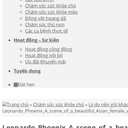
Chăm sóc sức khỏe chó
Chăm sóc sức khỏe mèo
Động vật hoang dã
Chăm sóc thú non
Các ca bệnh thực tế
Hoạt động – Sự kiện
Hoạt động cộng đồng
Hoạt động nội bộ
Ưu đãi Khuyến mãi
Tuyển dụng
Đặt hẹn
Trang chủ
»
Chăm sóc sức khỏe chó
»
Lý do nên gửi khác
Leonardo_Phoenix_A_scene_of_a_beautiful_Asian_female_ve
Leonardo_Phoenix_A_scene_of_a_beau