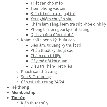
Triệt sản chó mèo
Tiêm phòng vắc xin
Điều trị nội trú, ngoại trú
Xét nghiệm chuyên sâu
Khám lâm sàng, kiểm tra sức khỏe định kỳ
Phòng trị nội ngoại ký sinh trùng
Dịch vụ đưa đón tại nhà
Khám chữa bệnh kỹ thuật cao
Siêu âm, Xquang kỹ thuật số
Phẫu thuật kỹ thuật cao
Châm cứu trị liệu
Gây mê nội khí quản
Điều trị Thận- Tiết Niệu
Khách sạn thú cưng
Spa & Grooming
Cấp cứu thú cưng 24/24
Hệ thống
Membership
Tin tức
Kiến thức thú y