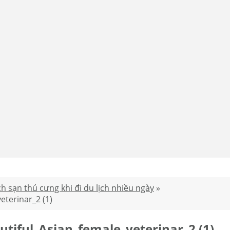
h sạn thú cưng khi đi du lịch nhiều ngày
»
terinar_2 (1)
tiful_Asian_female_veterinar_2 (1)