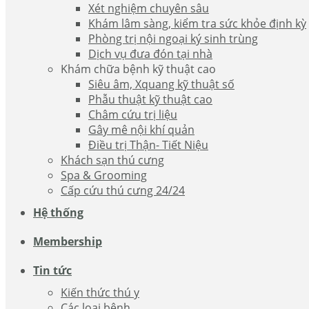
Xét nghiệm chuyên sâu
Khám lâm sàng, kiểm tra sức khỏe định kỳ
Phòng trị nội ngoại ký sinh trùng
Dịch vụ đưa đón tại nhà
Khám chữa bệnh kỹ thuật cao
Siêu âm, Xquang kỹ thuật số
Phẫu thuật kỹ thuật cao
Châm cứu trị liệu
Gây mê nội khí quản
Điều trị Thận- Tiết Niệu
Khách sạn thú cưng
Spa & Grooming
Cấp cứu thú cưng 24/24
Hệ thống
Membership
Tin tức
Kiến thức thú y
Các loại bệnh