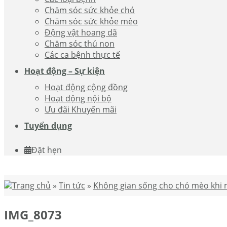
Chăm sóc sức khỏe chó
Chăm sóc sức khỏe mèo
Động vật hoang dã
Chăm sóc thú non
Các ca bệnh thực tế
Hoạt động – Sự kiện
Hoạt động cộng đồng
Hoạt động nội bộ
Ưu đãi Khuyến mãi
Tuyển dụng
Đặt hẹn
Trang chủ
»
Tin tức
»
Không gian sống cho chó mèo khi m
IMG_8073