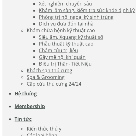
Xét nghiệm chuyên sâu
Khám lâm sàng, kiểm tra sức khỏe định kỳ
Phòng trị nội ngoại ký sinh trùng
Dịch vụ đưa đón tại nhà
Khám chữa bệnh kỹ thuật cao
Siêu âm, Xquang kỹ thuật số
Phẫu thuật kỹ thuật cao
Châm cứu trị liệu
Gây mê nội khí quản
Điều trị Thận- Tiết Niệu
Khách sạn thú cưng
Spa & Grooming
Cấp cứu thú cưng 24/24
Hệ thống
Membership
Tin tức
Kiến thức thú y
Các loại bệnh