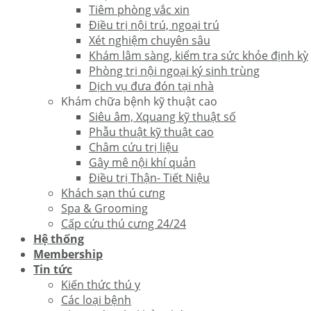
Tiêm phòng vắc xin
Điều trị nội trú, ngoại trú
Xét nghiệm chuyên sâu
Khám lâm sàng, kiểm tra sức khỏe định kỳ
Phòng trị nội ngoại ký sinh trùng
Dịch vụ đưa đón tại nhà
Khám chữa bệnh kỹ thuật cao
Siêu âm, Xquang kỹ thuật số
Phẫu thuật kỹ thuật cao
Châm cứu trị liệu
Gây mê nội khí quản
Điều trị Thận- Tiết Niệu
Khách sạn thú cưng
Spa & Grooming
Cấp cứu thú cưng 24/24
Hệ thống
Membership
Tin tức
Kiến thức thú y
Các loại bệnh