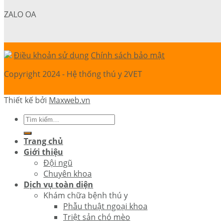
ZALO OA
Điều khoản sử dụng
Chính sách bảo mật
Copyright 2024 - Hệ thống thú y 2VET
Thiết kế bởi
Maxweb.vn
Trang chủ
Giới thiệu
Đội ngũ
Chuyên khoa
Dịch vụ toàn diện
Khám chữa bệnh thú y
Phẫu thuật ngoại khoa
Triệt sản chó mèo