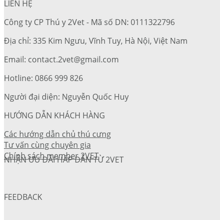
LIÊN HỆ
Công ty CP Thú y 2Vet - Mã số DN: 0111322796
Địa chỉ: 335 Kim Ngưu, Vĩnh Tuy, Hà Nội, Việt Nam
Email: contact.2vet@gmail.com
Hotline: 0866 999 826
Người đại diện: Nguyễn Quốc Huy
HƯỚNG DẪN KHÁCH HÀNG
Các hướng dẫn chủ thú cưng
Tư vấn cùng chuyên gia
Chính sách member 2VET
NHẬN ƯU ĐÃI HẤP DẪN TỪ 2VET
FEEDBACK