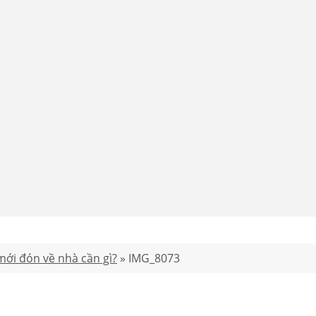
ới đón về nhà cần gì?
»
IMG_8073