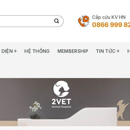
Cấp cứu KV HN
0866 999 8
 DIỆN
HỆ THỐNG
MEMBERSHIP
TIN TỨC