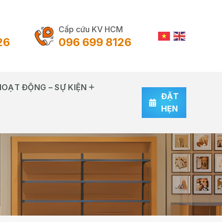
Cấp cứu KV HCM
26
096 699 8126
HOẠT ĐỘNG – SỰ KIỆN
ĐẶT
HẸN