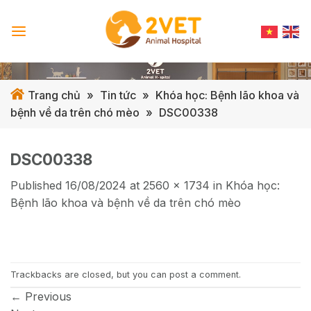
Skip
to
content
Trang chủ
»
Tin tức
»
Khóa học: Bệnh lão khoa và
bệnh về da trên chó mèo
»
DSC00338
DSC00338
Published
16/08/2024
at
2560 × 1734
in
Khóa học:
Bệnh lão khoa và bệnh về da trên chó mèo
Trackbacks are closed, but you can
post a comment
.
←
Previous