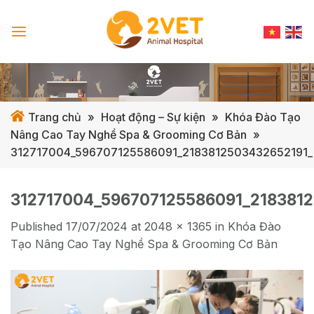
Skip
to
content
Trang chủ
»
Hoạt động – Sự kiện
»
Khóa Đào Tạo
Nâng Cao Tay Nghề Spa & Grooming Cơ Bản
»
312717004_596707125586091_2183812503432652191_
312717004_596707125586091_218381
Published
17/07/2024
at
2048 × 1365
in
Khóa Đào
Tạo Nâng Cao Tay Nghề Spa & Grooming Cơ Bản