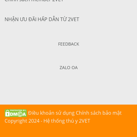
NHẬN ƯU ĐÃI HẤP DẪN TỪ 2VET
FEEDBACK
ZALO OA
Điều khoản sử dụng
Chính sách bảo mật
Copyright 2024 - Hệ thống thú y 2VET