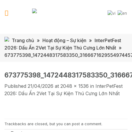
Skip
to
content
Trang chủ
»
Hoạt động – Sự kiện
»
InterPetFest
2026: Dấu Ấn 2Vet Tại Sự Kiện Thú Cưng Lớn Nhất
»
673775398_1472448317583350_316667162955497445
673775398_1472448317583350_31666
Published
21/04/2026
at
2048 × 1536
in
InterPetFest
2026: Dấu Ấn 2Vet Tại Sự Kiện Thú Cưng Lớn Nhất
Trackbacks are closed, but you can
post a comment
.