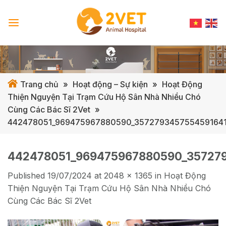
Skip
to
content
Trang chủ
»
Hoạt động – Sự kiện
»
Hoạt Động
Thiện Nguyện Tại Trạm Cứu Hộ Sân Nhà Nhiều Chó
Cùng Các Bác Sĩ 2Vet
»
442478051_969475967880590_3572793457554591641
442478051_969475967880590_35727
Published
19/07/2024
at
2048 × 1365
in
Hoạt Động
Thiện Nguyện Tại Trạm Cứu Hộ Sân Nhà Nhiều Chó
Cùng Các Bác Sĩ 2Vet