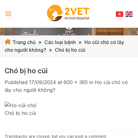
Skip
to
content
Trang chủ
»
Các loại bệnh
»
Ho cũi chó có lây
cho người không?
»
Chó bị ho cũi
Chó bị ho cũi
Published
17/09/2024
at
600 × 365
in
Ho cũi chó có
lây cho người không?
Chó bị ho cũi
Trackbacks are closed, but you can
post a comment
.