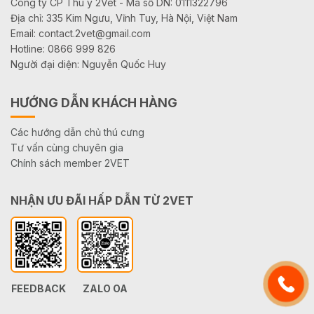
Công ty CP Thú y 2Vet - Mã số DN: 0111322796
Địa chỉ: 335 Kim Ngưu, Vĩnh Tuy, Hà Nội, Việt Nam
Email: contact.2vet@gmail.com
Hotline: 0866 999 826
Người đại diện: Nguyễn Quốc Huy
HƯỚNG DẪN KHÁCH HÀNG
Các hướng dẫn chủ thú cưng
Tư vấn cùng chuyên gia
Chính sách member 2VET
NHẬN ƯU ĐÃI HẤP DẪN TỪ 2VET
FEEDBACK
ZALO OA