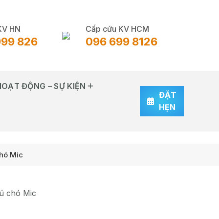
KV HN
Cấp cứu KV HCM
999 826
096 699 8126
HOẠT ĐỘNG – SỰ KIỆN
ĐẶT
HẸN
chó Mic
hú chó Mic