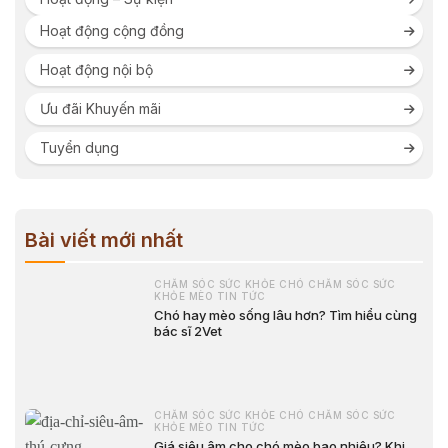
Hoạt động cộng đồng
Hoạt động nội bộ
Ưu đãi Khuyến mãi
Tuyển dụng
Bài viết mới nhất
CHĂM SÓC SỨC KHỎE CHÓ CHĂM SÓC SỨC
KHỎE MÈO TIN TỨC
Chó hay mèo sống lâu hơn? Tìm hiểu cùng
bác sĩ 2Vet
CHĂM SÓC SỨC KHỎE CHÓ CHĂM SÓC SỨC
KHỎE MÈO TIN TỨC
Giá siêu âm cho chó mèo bao nhiêu? Khi