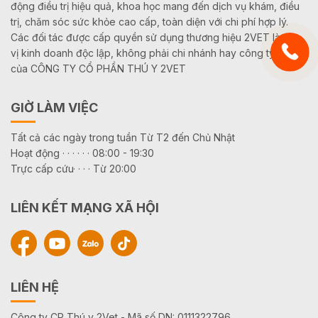
động điều trị hiệu quả, khoa học mang đến dịch vụ khám, điều
trị, chăm sóc sức khỏe cao cấp, toàn diện với chi phí hợp lý.
Các đối tác được cấp quyền sử dụng thương hiệu 2VET là đơn
vị kinh doanh độc lập, không phải chi nhánh hay công ty con
của CÔNG TY CỔ PHẦN THÚ Y 2VET
GIỜ LÀM VIỆC
Tất cả các ngày trong tuần Từ T2 đến Chủ Nhật
Hoạt động · · · · · · 08:00 - 19:30
Trực cấp cứu· · · · Từ 20:00
LIÊN KẾT MẠNG XÃ HỘI
LIÊN HỆ
Công ty CP Thú y 2Vet - Mã số DN: 0111322796