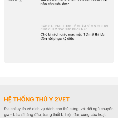
nào cần siêu âm?
CÁC CA BỆNH THỰC TẾ CHĂM SÓC SỨC KHỎE
CHÓ CHĂM SÓC SỨC KHỎE MÈO
Chó bị rách giác mạc mắt: Từ mất thị lực
đến hồi phục kỳ diệu
HỆ THỐNG THÚ Y 2VET
Địa chỉ uy tín về dịch vụ dành cho thú cưng, với đội ngũ chuyên
gia – bác sĩ hàng đầu, trang thiết bị hiện đại, cùng các hoạt