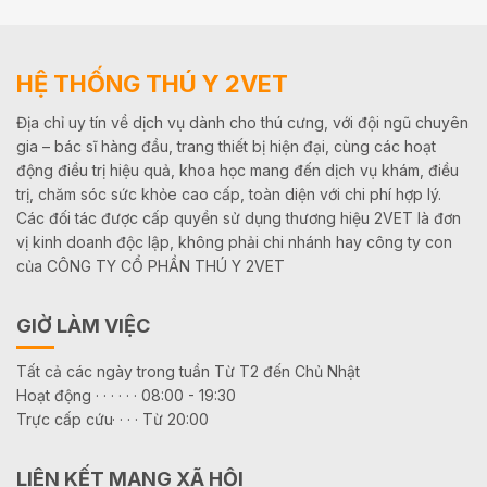
HỆ THỐNG THÚ Y 2VET
Địa chỉ uy tín về dịch vụ dành cho thú cưng, với đội ngũ chuyên
gia – bác sĩ hàng đầu, trang thiết bị hiện đại, cùng các hoạt
động điều trị hiệu quả, khoa học mang đến dịch vụ khám, điều
trị, chăm sóc sức khỏe cao cấp, toàn diện với chi phí hợp lý.
Các đối tác được cấp quyền sử dụng thương hiệu 2VET là đơn
vị kinh doanh độc lập, không phải chi nhánh hay công ty con
của CÔNG TY CỔ PHẦN THÚ Y 2VET
GIỜ LÀM VIỆC
Tất cả các ngày trong tuần Từ T2 đến Chủ Nhật
Hoạt động · · · · · · 08:00 - 19:30
Trực cấp cứu· · · · Từ 20:00
LIÊN KẾT MẠNG XÃ HỘI