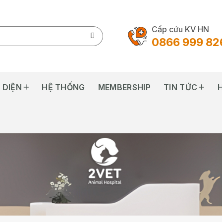
Cấp cứu KV HN
0866 999 82
 DIỆN
HỆ THỐNG
MEMBERSHIP
TIN TỨC