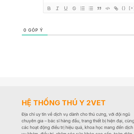
{}
[+
0
GÓP Ý
HỆ THỐNG THÚ Y 2VET
Địa chỉ uy tín về dịch vụ dành cho thú cưng, với đội ngũ
chuyên gia – bác sĩ hàng đầu, trang thiết bị hiện đại, cùn
các hoạt động điều trị hiệu quả, khoa học mang đến dịch
vụ khám, điều trị, chăm sóc sức khỏe cao cấp, toàn diện