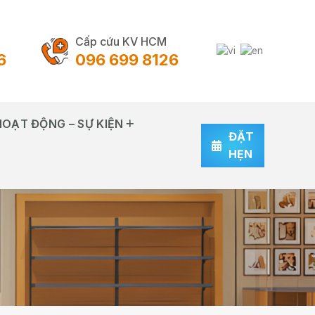
Cấp cứu KV HCM
6
096 699 8126
HOẠT ĐỘNG – SỰ KIỆN
ĐẶT
HẸN