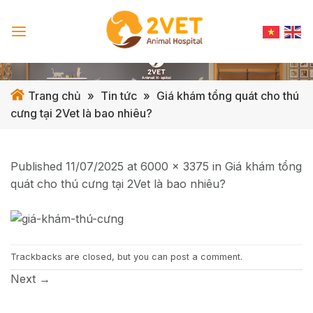
Skip
to
content
Trang chủ
»
Tin tức
»
Giá khám tổng quát cho thú
cưng tại 2Vet là bao nhiêu?
Published
11/07/2025
at
6000 × 3375
in
Giá khám tổng
quát cho thú cưng tại 2Vet là bao nhiêu?
Trackbacks are closed, but you can
post a comment
.
Next
→