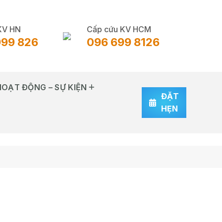
KV HN
Cấp cứu KV HCM
999 826
096 699 8126
HOẠT ĐỘNG – SỰ KIỆN
ĐẶT
HẸN