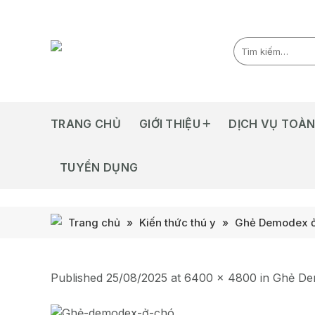
Skip
to
content
TRANG CHỦ
GIỚI THIỆU
DỊCH VỤ TOÀN
TUYỂN DỤNG
Trang chủ
»
Kiến thức thú y
»
Ghẻ Demodex ở 
Published
25/08/2025
at
6400 × 4800
in
Ghẻ Dem