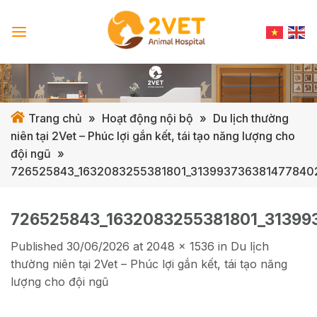
Skip
to
content
Trang chủ
»
Hoạt động nội bộ
»
Du lịch thường
niên tại 2Vet – Phúc lợi gắn kết, tái tạo năng lượng cho
đội ngũ
»
726525843_1632083255381801_313993736381477840
726525843_1632083255381801_31399
Published
30/06/2026
at
2048 × 1536
in
Du lịch
thường niên tại 2Vet – Phúc lợi gắn kết, tái tạo năng
lượng cho đội ngũ