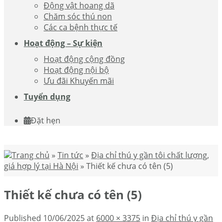
Động vật hoang dã
Chăm sóc thú non
Các ca bệnh thực tế
Hoạt động – Sự kiện
Hoạt động cộng đồng
Hoạt động nội bộ
Ưu đãi Khuyến mãi
Tuyển dụng
Đặt hẹn
Trang chủ
»
Tin tức
»
Địa chỉ thú y gần tôi chất lượng,
giá hợp lý tại Hà Nội
»
Thiết kế chưa có tên (5)
Thiết kế chưa có tên (5)
Published
10/06/2025
at
6000 × 3375
in
Địa chỉ thú y gần