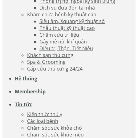
Phòng trị nội ngoại ký sinh trùng
Dịch vụ đưa đón tại nhà
Khám chữa bệnh kỹ thuật cao
Siêu âm, Xquang kỹ thuật số
Phẫu thuật kỹ thuật cao
Châm cứu trị liệu
Gây mê nội khí quản
Điều trị Thận- Tiết Niệu
Khách sạn thú cưng
Spa & Grooming
Cấp cứu thú cưng 24/24
Hệ thống
Membership
Tin tức
Kiến thức thú y
Các loại bệnh
Chăm sóc sức khỏe chó
Chăm sóc sức khỏe mèo