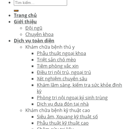
Trang chủ
Giới thiệu
Đội ngũ
Chuyên khoa
Dịch vụ toàn diện
Khám chữa bệnh thú y
Phẫu thuật ngoại khoa
Triệt sản chó mèo
Tiêm phòng vắc xin
Điều trị nội trú, ngoại trú
Xét nghiệm chuyên sâu
Khám lâm sàng, kiểm tra sức khỏe định
kỳ
Phòng trị nội ngoại ký sinh trùng
Dịch vụ đưa đón tại nhà
Khám chữa bệnh kỹ thuật cao
Siêu âm, Xquang kỹ thuật số
Phẫu thuật kỹ thuật cao