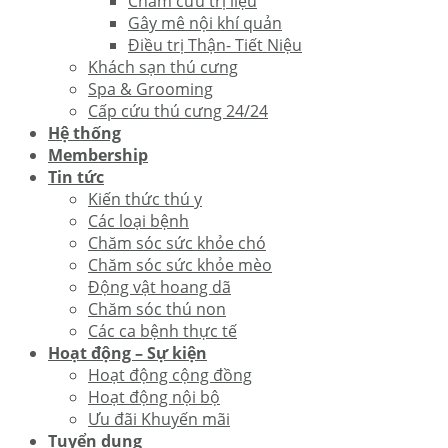
Châm cứu trị liệu
Gây mê nội khí quản
Điều trị Thận- Tiết Niệu
Khách sạn thú cưng
Spa & Grooming
Cấp cứu thú cưng 24/24
Hệ thống
Membership
Tin tức
Kiến thức thú y
Các loại bệnh
Chăm sóc sức khỏe chó
Chăm sóc sức khỏe mèo
Động vật hoang dã
Chăm sóc thú non
Các ca bệnh thực tế
Hoạt động – Sự kiện
Hoạt động cộng đồng
Hoạt động nội bộ
Ưu đãi Khuyến mãi
Tuyển dụng