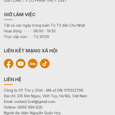
của CÔNG TY CỔ PHẦN THÚ Y 2VET
GIỜ LÀM VIỆC
Tất cả các ngày trong tuần Từ T2 đến Chủ Nhật
Hoạt động · · · · · · 08:00 - 19:30
Trực cấp cứu· · · · Từ 20:00
LIÊN KẾT MẠNG XÃ HỘI
LIÊN HỆ
Công ty CP Thú y 2Vet - Mã số DN: 0111322796
Địa chỉ: 335 Kim Ngưu, Vĩnh Tuy, Hà Nội, Việt Nam
Email: contact.2vet@gmail.com
Hotline: 0866 999 826
Người đại diện: Nguyễn Quốc Huy