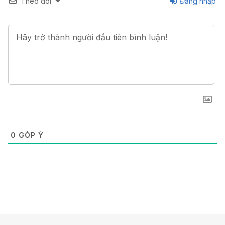
Theo dõi
Đăng nhập
0
GÓP Ý