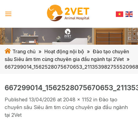
Skip
to
content
Trang chủ
»
Hoạt động nội bộ
»
Đào tạo chuyên
sâu Siêu âm tim cùng chuyên gia đầu ngành tại 2Vet
»
667299014_1562528075670653_211353982755520968
667299014_1562528075670653_21135
Published
13/04/2026
at
2048 × 1152
in
Đào tạo
chuyên sâu Siêu âm tim cùng chuyên gia đầu ngành
tại 2Vet