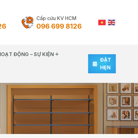
Cấp cứu KV HCM
26
096 699 8126
HOẠT ĐỘNG – SỰ KIỆN
ĐẶT
HẸN