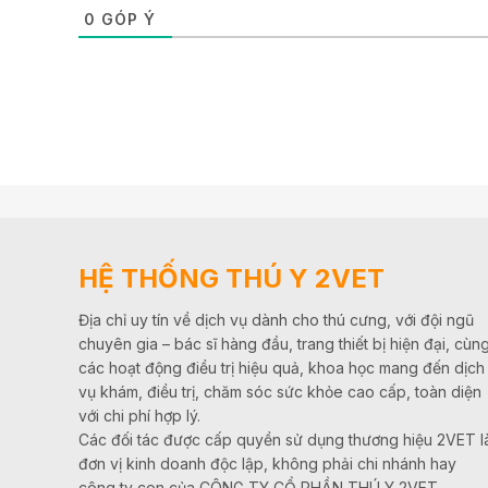
0
GÓP Ý
HỆ THỐNG THÚ Y 2VET
Địa chỉ uy tín về dịch vụ dành cho thú cưng, với đội ngũ
chuyên gia – bác sĩ hàng đầu, trang thiết bị hiện đại, cùn
các hoạt động điều trị hiệu quả, khoa học mang đến dịch
vụ khám, điều trị, chăm sóc sức khỏe cao cấp, toàn diện
với chi phí hợp lý.
Các đối tác được cấp quyền sử dụng thương hiệu 2VET l
đơn vị kinh doanh độc lập, không phải chi nhánh hay
công ty con của CÔNG TY CỔ PHẦN THÚ Y 2VET