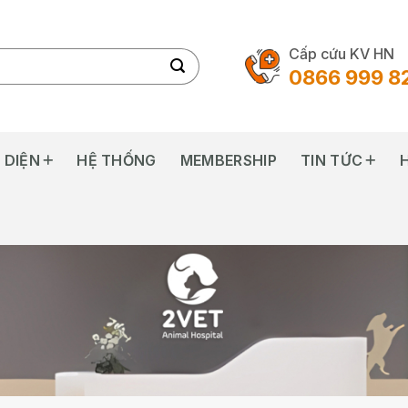
Cấp cứu KV HN
0866 999 8
 DIỆN
HỆ THỐNG
MEMBERSHIP
TIN TỨC