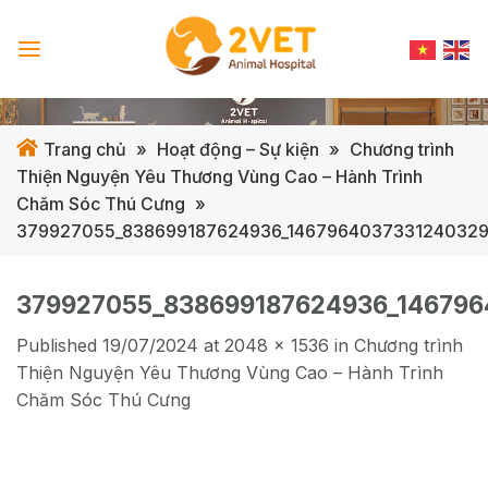
Skip
to
content
Trang chủ
»
Hoạt động – Sự kiện
»
Chương trình
Thiện Nguyện Yêu Thương Vùng Cao – Hành Trình
Chăm Sóc Thú Cưng
»
379927055_838699187624936_1467964037331240329
379927055_838699187624936_146796
Published
19/07/2024
at
2048 × 1536
in
Chương trình
Thiện Nguyện Yêu Thương Vùng Cao – Hành Trình
Chăm Sóc Thú Cưng