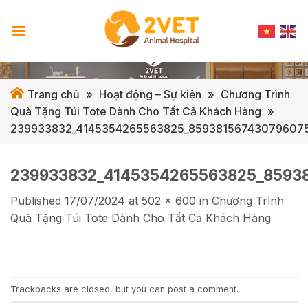
Skip
to
content
Trang chủ
»
Hoạt động – Sự kiện
»
Chương Trình
Quà Tặng Túi Tote Dành Cho Tất Cả Khách Hàng
»
239933832_4145354265563825_85938156743079607
239933832_4145354265563825_8593
Published
17/07/2024
at
502 × 600
in
Chương Trình
Quà Tặng Túi Tote Dành Cho Tất Cả Khách Hàng
Trackbacks are closed, but you can
post a comment
.