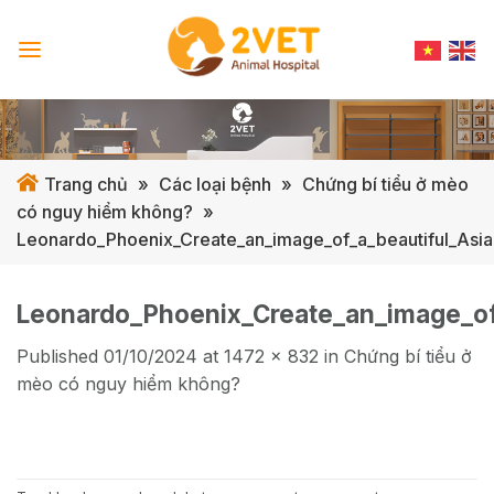
Skip
to
content
Trang chủ
»
Các loại bệnh
»
Chứng bí tiểu ở mèo
có nguy hiểm không?
»
Leonardo_Phoenix_Create_an_image_of_a_beautiful_Asia
Leonardo_Phoenix_Create_an_image_of
Published
01/10/2024
at
1472 × 832
in
Chứng bí tiểu ở
mèo có nguy hiểm không?