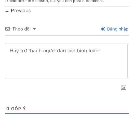
Trackbacks are closed, but you can
post a comment
.
←
Previous
Theo dõi
Đăng nhập
0
GÓP Ý