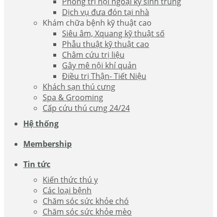
Phòng trị nội ngoại ký sinh trùng
Dịch vụ đưa đón tại nhà
Khám chữa bệnh kỹ thuật cao
Siêu âm, Xquang kỹ thuật số
Phẫu thuật kỹ thuật cao
Châm cứu trị liệu
Gây mê nội khí quản
Điều trị Thận- Tiết Niệu
Khách sạn thú cưng
Spa & Grooming
Cấp cứu thú cưng 24/24
Hệ thống
Membership
Tin tức
Kiến thức thú y
Các loại bệnh
Chăm sóc sức khỏe chó
Chăm sóc sức khỏe mèo