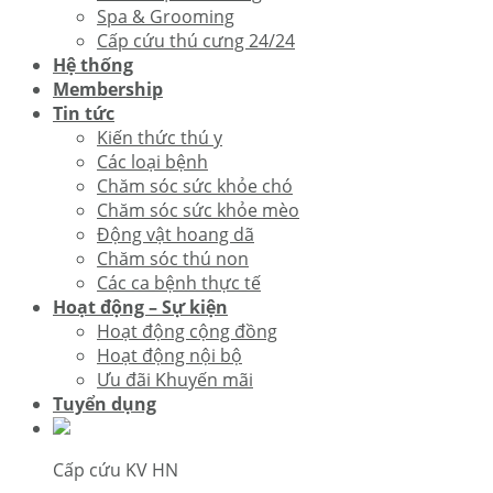
Spa & Grooming
Cấp cứu thú cưng 24/24
Hệ thống
Membership
Tin tức
Kiến thức thú y
Các loại bệnh
Chăm sóc sức khỏe chó
Chăm sóc sức khỏe mèo
Động vật hoang dã
Chăm sóc thú non
Các ca bệnh thực tế
Hoạt động – Sự kiện
Hoạt động cộng đồng
Hoạt động nội bộ
Ưu đãi Khuyến mãi
Tuyển dụng
Cấp cứu KV HN