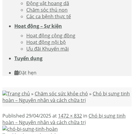
Động vật hoang dã
Chăm sóc thú non
Các ca bệnh thực tế
Hoạt động – Sự kiện
Hoạt động cộng đồng
Hoạt động nội bộ
Ưu đãi Khuyến mãi
Tuyển dụng
Đặt hẹn
Trang chủ
»
Chăm sóc sức khỏe chó
»
Chó bị sưng tinh
hoàn – Nguyên nhân và cách chữa trị
Published
29/04/2025
at
1472 × 832
in
Chó bị sưng tinh
hoàn – Nguyên nhân và cách chữa trị